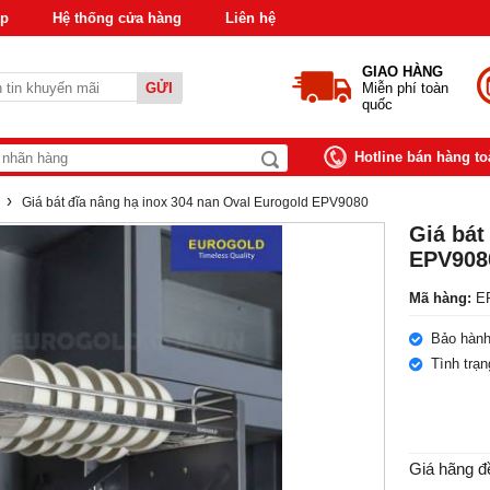
áp
Hệ thống cửa hàng
Liên hệ
GIAO HÀNG
GỬI
Miễn phí toàn
quốc
Hotline bán hàng t
›
d
Giá bát đĩa nâng hạ inox 304 nan Oval Eurogold EPV9080
Giá bát
EPV908
Mã hàng:
EP
Bảo hành
Tình trạ
Giá hãng đ