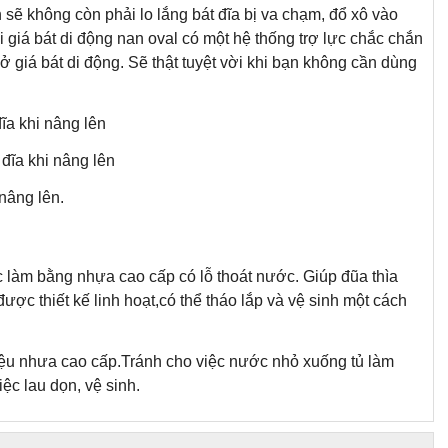
 sẽ không còn phải lo lắng bát đĩa bị va chạm, đổ xô vào
 giá bát di động nan oval có một hệ thống trợ lực chắc chắn
u ở giá bát di động. Sẽ thật tuyệt vời khi bạn không cần dùng
đĩa khi nâng lên
 đĩa khi nâng lên
 nâng lên.
c làm bằng nhựa cao cấp có lỗ thoát nước. Giúp đũa thìa
ợc thiết kế linh hoạt,có thể tháo lắp và vệ sinh một cách
iệu nhưa cao cấp.Tránh cho việc nước nhỏ xuống tủ làm
ệc lau dọn, vệ sinh.