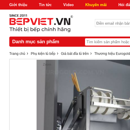
Giới thiệu
Tin tức
Video
Khuyến mãi
Hỏi đ
Danh mục sản phẩm
›
›
›
Trang chủ
Phụ kiện tủ bếp
Giá bát đĩa tủ trên
Thương hiệu Eurogol
Zoom