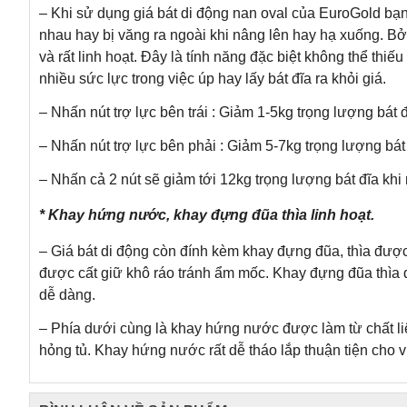
– Khi sử dụng giá bát di động nan oval của EuroGold bạn
nhau hay bị văng ra ngoài khi nâng lên hay hạ xuống. Bởi
và rất linh hoạt. Đây là tính năng đặc biệt không thể thiế
nhiều sức lực trong việc úp hay lấy bát đĩa ra khỏi giá.
– Nhấn nút trợ lực bên trái : Giảm 1-5kg trọng lượng bát 
– Nhấn nút trợ lực bên phải : Giảm 5-7kg trọng lượng bát
– Nhấn cả 2 nút sẽ giảm tới 12kg trọng lượng bát đĩa khi
* Khay hứng nước, khay đựng đũa thìa linh hoạt.
– Giá bát di động còn đính kèm khay đựng đũa, thìa đượ
được cất giữ khô ráo tránh ẩm mốc. Khay đựng đũa thìa đư
dễ dàng.
– Phía dưới cùng là khay hứng nước được làm từ chất l
hỏng tủ. Khay hứng nước rất dễ tháo lắp thuận tiện cho vi