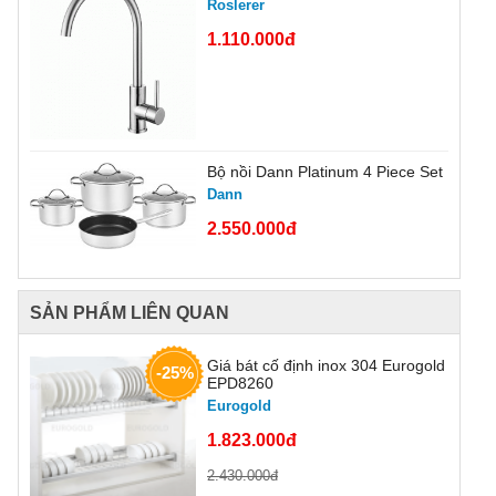
Roslerer
1.110.000đ
Bộ nồi Dann Platinum 4 Piece Set
Dann
2.550.000đ
SẢN PHẨM LIÊN QUAN
Giá bát cố định inox 304 Eurogold
-25%
EPD8260
Eurogold
1.823.000đ
2.430.000đ