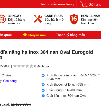
0
Hướng dẫn mua hàng
Giỏ hàng
30 NGÀY
CARE PLUS
HƠN 16 NĂM
Đổi trả hàng
Bảo hành mở
Kinh nghiệm
miễn phí
rộng
triển khai
oàn quốc
Thanh lý hàng mẫu
Khuyến mãi
 đĩa nâng hạ inox 304 nan Oval Eurogold
0
V9080 |
0 đánh giá
: 2 năm
Kích thước sản phẩm: R765 * S265 *
C546 mm
ng:
Còn hàng
Kích thước lọt lòng: =765 mm
Chiều rộng tủ: R=800mm
Chất liệu: inox 304 nan Oval
ề xuất:
11.130.000 đ