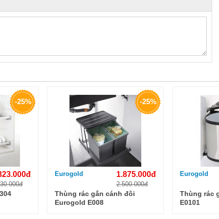
-25%
-25%
823.000đ
Eurogold
1.875.000đ
Eurogold
430.000đ
2.500.000đ
 304
Thùng rác gắn cánh đôi
Thùng rác 
Eurogold E008
E0101