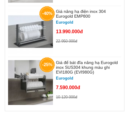
Giá nâng hạ điện inox 304
-40%
Eurogold EMP800
Eurogold
13.990.000đ
22.950.000đ
Giá để bát đĩa nâng hạ Eurogold
-25%
inox SUS304 khung màu ghi
EVI180G (EVI980G)
Eurogold
7.590.000đ
10.120.000đ