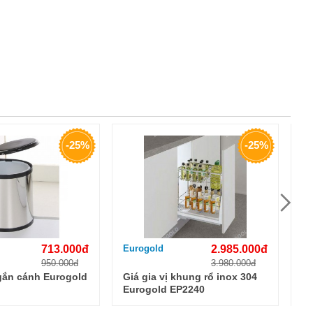
-25%
-25%
713.000đ
Eurogold
2.985.000đ
Eu
950.000đ
3.980.000đ
gắn cánh Eurogold
Giá gia vị khung rổ inox 304
Gi
Eurogold EP2240
30