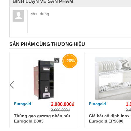
BÌNH LUẬN VỀ SẢN PHẨM
SẢN PHẨM CÙNG THƯƠNG HIỆU
-20%
Eurogold
2.080.000đ
Eurogold
1.
2.600.000đ
2.
Thùng gạo gương nhấn nút
Giá bát cố định inox
Eurogold B303
Eurogold EPS600