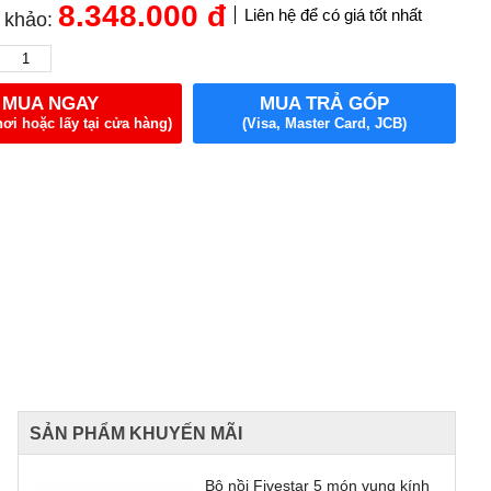
8.348.000
đ
Liên hệ để có giá tốt nhất
 khảo:
MUA NGAY
MUA TRẢ GÓP
nơi hoặc lấy tại cửa hàng)
(Visa, Master Card, JCB)
SẢN PHẨM KHUYẾN MÃI
Bộ nồi Fivestar 5 món vung kính