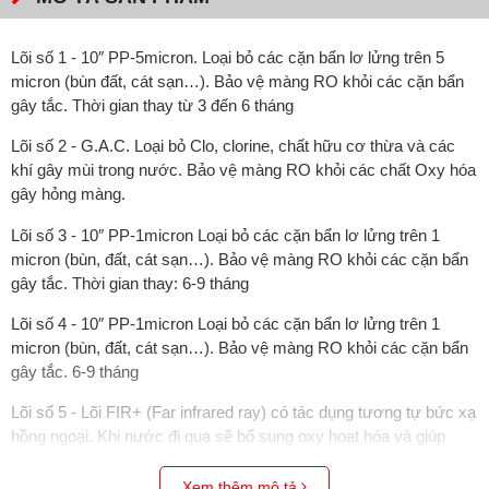
Lõi số 1 - 10″ PP-5micron. Loại bỏ các cặn bẩn lơ lửng trên 5
micron (bùn đất, cát sạn…). Bảo vệ màng RO khỏi các cặn bẩn
gây tắc. Thời gian thay từ 3 đến 6 tháng
Lõi số 2 - G.A.C. Loại bỏ Clo, clorine, chất hữu cơ thừa và các
khí gây mùi trong nước. Bảo vệ màng RO khỏi các chất Oxy hóa
gây hỏng màng.
Lõi số 3 - 10″ PP-1micron Loại bỏ các cặn bẩn lơ lửng trên 1
micron (bùn, đất, cát sạn…). Bảo vệ màng RO khỏi các cặn bẩn
gây tắc. Thời gian thay: 6-9 tháng
Lõi số 4 - 10″ PP-1micron Loại bỏ các cặn bẩn lơ lửng trên 1
micron (bùn, đất, cát sạn…). Bảo vệ màng RO khỏi các cặn bẩn
gây tắc. 6-9 tháng
Lõi số 5 - Lõi FIR+ (Far infrared ray) có tác dụng tương tự bức xạ
hồng ngoại. Khi nước đi qua sẽ bổ sung oxy hoạt hóa và giúp
phân chia thành phân tử nước nhỏ giúp tăng cường khả năng hấp
thu nước trao đổi chất. Thời gian thay 24 tháng
Xem thêm mô tả