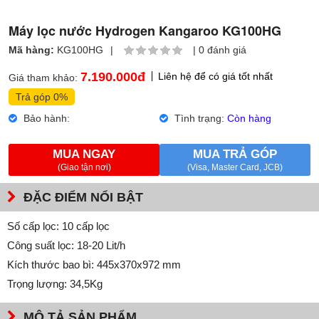
Máy lọc nước Hydrogen Kangaroo KG100HG
Mã hàng:
KG100HG
|
|
0 đánh giá
7.190.000
đ
Liên hệ để có giá tốt nhất
Giá tham khảo:
Trả góp 0%
Bảo hành:
Tình trạng:
Còn hàng
MUA NGAY
MUA TRẢ GÓP
(Giao tận nơi)
(Visa, Master Card, JCB)
ĐẶC ĐIỂM NỔI BẬT
Số cấp lọc: 10 cấp lọc
Công suất lọc: 18-20 Lit/h
Kích thước bao bì: 445x370x972 mm
Trọng lượng: 34,5Kg
MÔ TẢ SẢN PHẨM