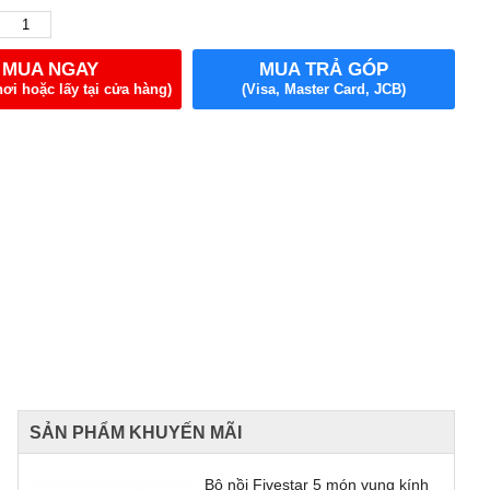
MUA NGAY
MUA TRẢ GÓP
nơi hoặc lấy tại cửa hàng)
(Visa, Master Card, JCB)
SẢN PHẨM KHUYẾN MÃI
Bộ nồi Fivestar 5 món vung kính