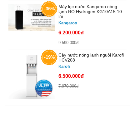
Máy lọc nước Kangaroo nóng
-36%
lạnh RO Hydrogen KG10A15 10
lõi
Kangaroo
6.200.000đ
9.590.000đ
Cây nước nóng lạnh nguội Karofi
-19%
HCV208
Karofi
6.500.000đ
7.970.000đ