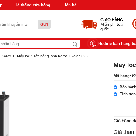
áp
Hệ thống cửa hàng
Liên hệ
GIAO HÀNG
GỬI
Miễn phí toàn
quốc
Hotline bán hàng t
›
 Karofi
Máy lọc nước nóng lạnh Karofi Livotec 628
Máy lọc
Mã hàng:
62
Bảo hành
Tình trạ
Giá hãng đ
Giá tham