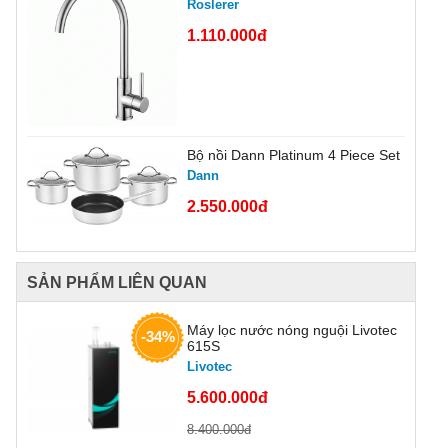
Roslerer
1.110.000đ
Bộ nồi Dann Platinum 4 Piece Set
Dann
2.550.000đ
SẢN PHẨM LIÊN QUAN
Máy lọc nước nóng nguội Livotec
-34%
615S
Livotec
5.600.000đ
8.400.000đ