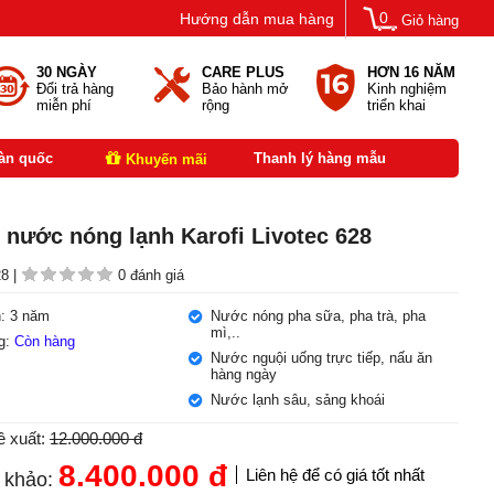
0
Hướng dẫn mua hàng
Giỏ hàng
30 NGÀY
CARE PLUS
HƠN 16 NĂM
Đổi trả hàng
Bảo hành mở
Kinh nghiệm
miễn phí
rộng
triển khai
oàn quốc
Thanh lý hàng mẫu
Khuyến mãi
 nước nóng lạnh Karofi Livotec 628
8 |
0 đánh giá
: 3 năm
Nước nóng pha sữa, pha trà, pha
mì,..
ng:
Còn hàng
Nước nguội uống trực tiếp, nấu ăn
hàng ngày
Nước lạnh sâu, sảng khoái
ề xuất:
12.000.000 đ
8.400.000
đ
Liên hệ để có giá tốt nhất
 khảo: