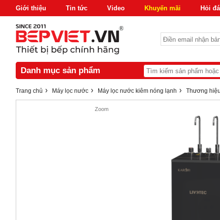
Giới thiệu
Tin tức
Video
Khuyến mãi
Hỏi đ
Danh mục sản phẩm
›
›
›
Trang chủ
Máy lọc nước
Máy lọc nước kiêm nóng lạnh
Thương hiệu
Zoom