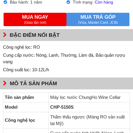
Bảo hành: 1 năm
Tình trạng:
Còn hàng
MUA NGAY
MUA TRẢ GÓP
(Giao tận nơi)
(Visa, Master Card, JCB)
ĐẶC ĐIỂM NỔI BẬT
Công nghệ lọc: RO
Cung cấp nước: Nóng, Lạnh, Thường, Làm đá, Bảo quản rượu
vang
Công suất lọc: 10-12L/h
MÔ TẢ SẢN PHẨM
Tên sản phẩm
Máy lọc nước ChungHo Wine Cellar
Model
CHP-5150S
Thẩm thấu ngược (Màng RO sản xuất
Công nghệ lọc
tại Mỹ)