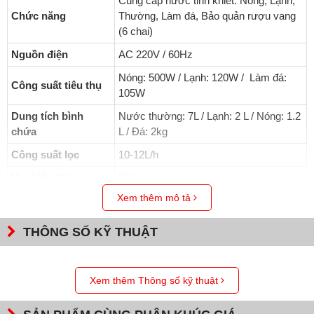
Cung cấp nước tinh khiết: Nóng, Lạnh,
Chức năng
Thường, Làm đá, Bảo quản rượu vang
(6 chai)
Nguồn điện
AC 220V / 60Hz
Nóng: 500W / Lạnh: 120W / Làm đá:
Công suất tiêu thụ
105W
Dung tích bình
Nước thường: 7L / Lạnh: 2 L / Nóng: 1.2
chứa
L / Đá: 2kg
Công suất lọc
10-12L/h
Vị trí lắp đặt
Đặt sàn
Xem thêm mô tả
Trọng lượng
51.8 kg
Kích thước
360 x 485 x1.420 (RxSxC) mm
THÔNG SỐ KỸ THUẬT
Màu sắc
Đỏ bordeaux
Chế độ hoạt động bằng cảm biến ánh
Tiết kiệm điện
Xem thêm Thông số kỹ thuật
sáng