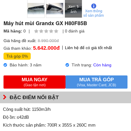
Xem 5
Xem thông
ảnh
số sản phẩm
Máy hút mùi Grandx GX H80F85B
Mã hàng:
0
|
|
0 đánh giá
Giá hãng đề xuất:
8.990.000đ
5.642.000
đ
Liên hệ để có giá tốt nhất
Giá tham khảo:
Trả góp 0%
Bảo hành: 3 năm
Tình trạng:
Còn hàng
MUA NGAY
MUA TRẢ GÓP
(Giao tận nơi)
(Visa, Master Card, JCB)
ĐẶC ĐIỂM NỔI BẬT
Công suất hút: 1150m3/h
Độ ồn: ≤42dB
Kích thước sản phẩm: 700R x 355S x 260C mm