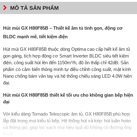
MÔ TẢ SẢN PHẨM
Hút mùi GX H80F85B – Thiết kế âm tủ tinh gọn, động cơ
BLDC mạnh mẽ, tiết kiệm điện
Hút mùi GX H80F85B thuộc dòng Optima cao cấp hiết kế âm tủ
gọn gàng, tích hợp động cơ Smart Inverter BLDC siêu tiết kiệm
điện, công suất hút lên đến 1150m³/h, độ ồn thấp chỉ 42dB. Sản
phẩm có cảm biến thông minh tự điều chỉnh công suất, mặt kính
Nano chống bám vân tay và hệ thống chiếu sáng LED 4.0W hiện
đại.
Hút mùi GX H80F85B thiết kế tối ưu cho không gian bếp hiện
đại
Với kiểu dáng Tornado Telescopic âm tủ, GX H80F85B phù hợp
lắp đặt trong mọi kiểu tủ bếp. Hệ thống hút xả kép: hút tuần hoàn
và thông gió, giúp lọc sạch mùi hiệu quả dù không có đường ống
thoát.