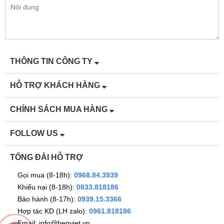
– cực kỳ hữu ích khi chiên rán nhiều dầu mỡ hoặc nấu nướng
cùng lúc nhiều món. Kết hợp cùng cảm biến thông minh, hút mùi
GX H80F85B mang đến trải nghiệm nấu nướng tiện nghi, không
lo mùi ám lại trên quần áo hay đồ nội thất trong nhà.
THÔNG TIN CÔNG TY
HỖ TRỢ KHÁCH HÀNG
CHÍNH SÁCH MUA HÀNG
FOLLOW US
TỔNG ĐÀI HỖ TRỢ
Gọi mua (8-18h):
0968.84.3939
Khiếu nại (8-18h):
0833.818186
Bảo hành (8-17h):
0939.15.3366
Hợp tác KD (LH zalo):
0961.818186
Email: info@bepviet.vn