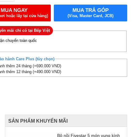
MUA NGAY
MUA TRẢ GÓP
nơi hoặc lấy tại cửa hàng)
(Visa, Master Card, JCB)
ến mãi chỉ có tại Bếp Việt
vận chuyển toàn quốc
ảo hành Care Plus (tùy chọn)
nh thêm 24 tháng (+690.000 VND)
nh thêm 12 tháng (+490.000 VND)
SẢN PHẨM KHUYẾN MÃI
Bộ nồi Fivestar 5 món vung kính