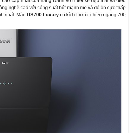
i cao cấp nhất của hãng Dann với thiết kế đẹp mắt và điều
công nghệ cao với công suất hút mạnh mẽ và độ ồn cực thấp
nh nhất. Mẫu
DS700 Luxury
có kích thước chiều ngang 700