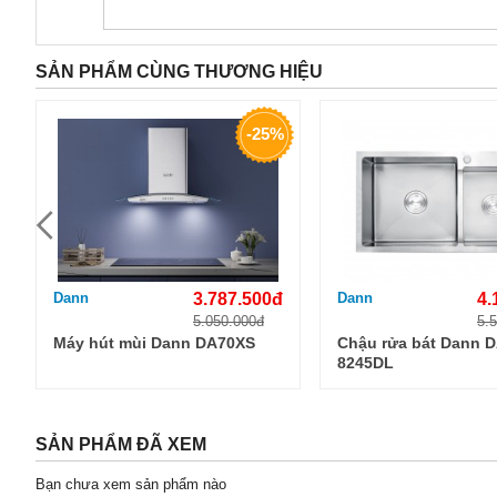
SẢN PHẨM CÙNG THƯƠNG HIỆU
-25%
Dann
3.787.500đ
Dann
4.
5.050.000đ
5.
Máy hút mùi Dann DA70XS
Chậu rửa bát Dann D
8245DL
SẢN PHẨM ĐÃ XEM
Bạn chưa xem sản phẩm nào