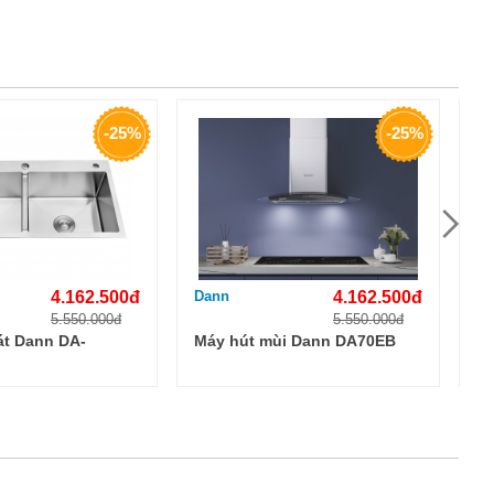
-25%
-25%
4.162.500đ
Dann
4.162.500đ
Da
5.550.000đ
5.550.000đ
át Dann DA-
Máy hút mùi Dann DA70EB
Má