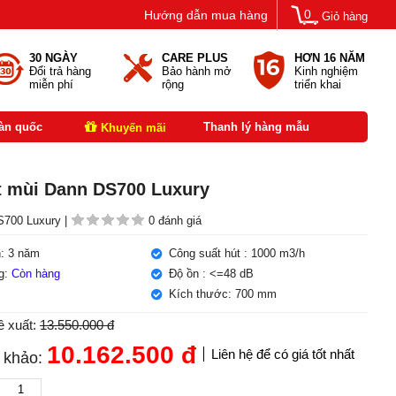
0
Hướng dẫn mua hàng
Giỏ hàng
30 NGÀY
CARE PLUS
HƠN 16 NĂM
Đổi trả hàng
Bảo hành mở
Kinh nghiệm
miễn phí
rộng
triển khai
oàn quốc
Thanh lý hàng mẫu
Khuyến mãi
t mùi Dann DS700 Luxury
700 Luxury |
0 đánh giá
: 3 năm
Công suất hút : 1000 m3/h
ng:
Còn hàng
Độ ồn : <=48 dB
Kích thước: 700 mm
ề xuất:
13.550.000 đ
10.162.500
đ
Liên hệ để có giá tốt nhất
 khảo: