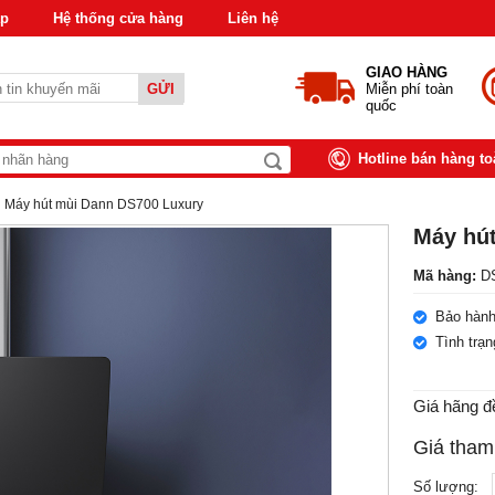
áp
Hệ thống cửa hàng
Liên hệ
GIAO HÀNG
GỬI
Miễn phí toàn
quốc
Hotline bán hàng t
Máy hút mùi Dann DS700 Luxury
Máy hú
Mã hàng:
DS
Bảo hành
Tình trạ
Giá hãng đ
Giá tham
Số lượng: