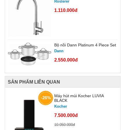
Roslerer
1.110.000đ
Bộ nồi Dann Platinum 4 Piece Set
Dann
2.550.000đ
SẢN PHẨM LIÊN QUAN
Máy hút mùi Kocher LUVIA
-26%
BLACK
Kocher
7.500.000đ
10.050.000đ