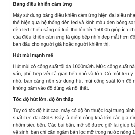
Bảng điều khiển cảm ứng
Máy sử dụng bảng điều khiển cảm ứng hiện đại siêu nhạy 
thể hiện qua hệ thống đèn led và kính màu đen bóng sang
đèn led chiếu sáng có tuổi thọ lên tới 15000h giúp ích 
của điều khiển cảm ứng là giúp bếp nhìn đẹp mắt hơn đồ
ban đầu cho người già hoặc người khiếm thị.
Hút mùi mạnh mẽ
Hút mùi có công suất tối đa 1000m3/h. Mức công suất n
vấn, phù hợp với cả gian bếp nhỏ và lớn. Có một lưu ý
nhỏ, bạn càng nên sử dụng hút mùi công suất lớn để n
không bám vào đồ dùng và nội thất.
Tốc độ hút lớn, độ ồn thấp
Tuy có tốc độ hút cao, máy có độ ồn thuộc loại trung b
suất cực đại 48dB. Đây là điểm cộng khá lớn các gia đ
nhôm siêu bền. Các bụi bẩn, mỡ sẽ được giữ lại giúp b
vệ sinh, bạn chỉ cần ngâm bản lọc mỡ trong nước nóng 15 