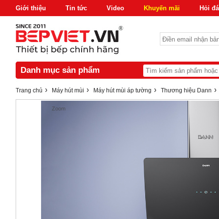
Giới thiệu
Tin tức
Video
Khuyến mãi
Hỏi đ
Danh mục sản phẩm
›
›
›
›
Trang chủ
Máy hút mùi
Máy hút mùi áp tường
Thương hiệu Dann
Zoom