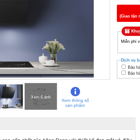
(Giao tận 
Khuy
Miễn phí 
Dịch vụ b
Bảo hà
Bảo hà
Xem 6 ảnh
Xem thông số
sản phẩm