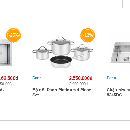
-25%
-13%
162.500đ
Dann
2.550.000đ
Dann
550.000đ
2.900.000đ
A-
Bộ nồi Dann Platinum 4 Piece
Chậu rửa b
Set
8245DC