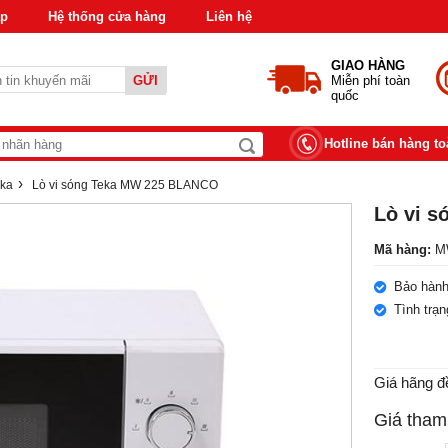
áp
Hệ thống cửa hàng
Liên hệ
GIAO HÀNG
GỬI
Miễn phí toàn
quốc
Hotline bán hàng t
›
eka
Lò vi sóng Teka MW 225 BLANCO
Lò vi 
Mã hàng:
MW
Bảo hành
Tình trạ
Giá hãng đ
Giá tham