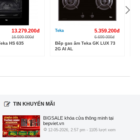
13.279.200đ
Teka
5.359.200đ
Te
16.599.000đ
6.699.000đ
eka HS 635
Bếp gas âm Teka GK LUX 73
Lò
2G AI AL
TIN KHUYẾN MÃI
BIGSALE khóa cửa thông minh tại
bepviet.vn
12-05-2026, 2:57 pm - 1105 lượt xem