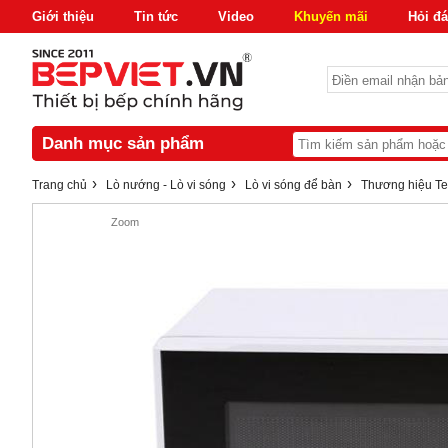
Giới thiệu
Tin tức
Video
Khuyến mãi
Hỏi đ
Danh mục sản phẩm
›
›
›
Trang chủ
Lò nướng - Lò vi sóng
Lò vi sóng để bàn
Thương hiệu T
Zoom