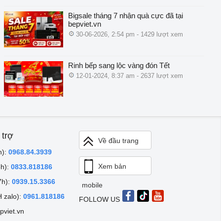
Bigsale tháng 7 nhận quà cực đã tại
bepviet.vn
30-06-2026, 2:54 pm - 1429 lượt xem
Rinh bếp sang lộc vàng đón Tết
12-01-2024, 8:37 am - 2637 lượt xem
 trợ
Về đầu trang
h):
0968.84.3939
Xem bản
8h):
0833.818186
7h):
0939.15.3366
mobile
 zalo):
0961.818186
FOLLOW US
pviet.vn