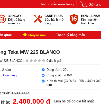
0
Hướng dẫn mua hàng
Giỏ hàng
30 NGÀY
CARE PLUS
HƠN 16 NĂM
Đổi trả hàng
Bảo hành mở
Kinh nghiệm
miễn phí
rộng
triển khai
oàn quốc
Thanh lý hàng mẫu
Khuyến mãi
sóng Teka MW 225 BLANCO
 225 BLANCO |
0 đánh giá
: 2 năm
Dung tích : 20L
ng:
Còn hàng
Công suất : 700W
Kích thước (CxRxS) : 258 x 440 x 340
mm
ề xuất:
3.500.000 đ
2.400.000
đ
Liên hệ để có giá tốt nhất
 khảo: