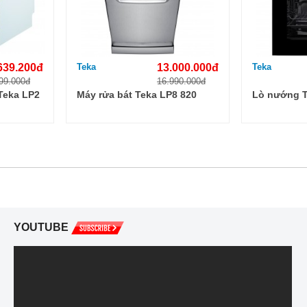
639.200đ
Teka
13.000.000đ
Teka
99.000đ
16.990.000đ
 Teka LP2
Máy rửa bát Teka LP8 820
Lò nướng T
YOUTUBE