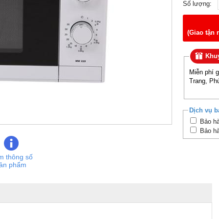
Số lượng:
(Giao tận 
Khuy
Miễn phí 
Trang, Ph
Dịch vụ b
Bảo hà
Bảo hà
m thông số
ản phẩm