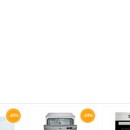
-20%
-24%