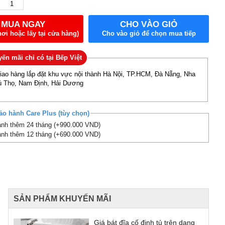
MUA NGAY
CHO VÀO GIỎ
nơi hoặc lấy tại cửa hàng)
Cho vào giỏ để chọn mua tiếp
ến mãi chỉ có tại Bếp Việt
giao hàng lắp đặt khu vực nội thành Hà Nội, TP.HCM, Đà Nẵng, Nha
ú Thọ, Nam Định, Hải Dương
ảo hành Care Plus (tùy chọn)
nh thêm 24 tháng (+990.000 VND)
nh thêm 12 tháng (+690.000 VND)
SẢN PHẨM KHUYẾN MÃI
Giá bát đĩa cố định tủ trên dạng