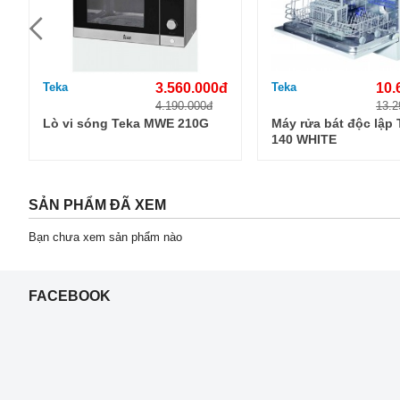
Teka
3.560.000đ
Teka
10.
4.190.000đ
13.2
Lò vi sóng Teka MWE 210G
Máy rửa bát độc lập
140 WHITE
SẢN PHẨM ĐÃ XEM
Bạn chưa xem sản phẩm nào
FACEBOOK