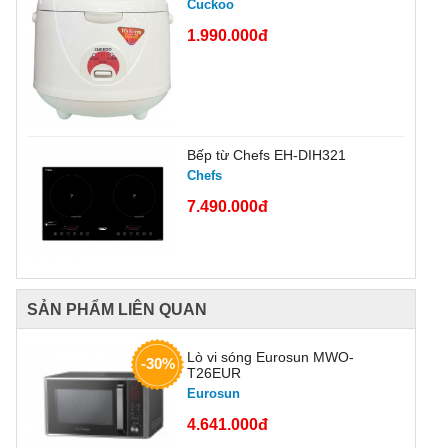
Cuckoo
1.990.000đ
Bếp từ Chefs EH-DIH321
Chefs
7.490.000đ
SẢN PHẨM LIÊN QUAN
Lò vi sóng Eurosun MWO-
-30%
T26EUR
Eurosun
4.641.000đ