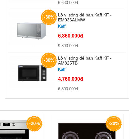
6.630.000đ
Lò vi sóng để bàn Kaff KF -
-30%
EM036ALMW
Kaff
6.860.000đ
9.800.000đ
Lò vi sóng để bàn Kaff KF -
-30%
AM825TB
Kaff
4.760.000đ
6.800.000đ
-20%
-20%