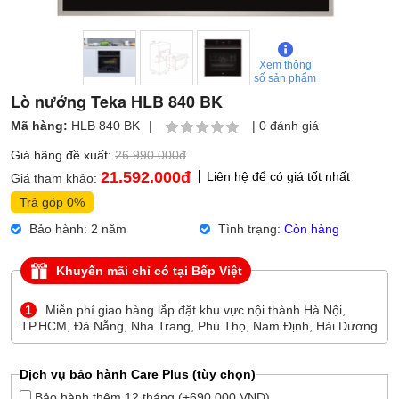
Xem thông
số sản phẩm
Lò nướng Teka HLB 840 BK
Mã hàng:
HLB 840 BK
|
|
0 đánh giá
Giá hãng đề xuất:
26.990.000đ
21.592.000
đ
Liên hệ để có giá tốt nhất
Giá tham khảo:
Trả góp 0%
Bảo hành: 2 năm
Tình trạng:
Còn hàng
Khuyến mãi chỉ có tại Bếp Việt
1
Miễn phí giao hàng lắp đặt khu vực nội thành Hà Nội,
TP.HCM, Đà Nẵng, Nha Trang, Phú Thọ, Nam Định, Hải Dương
Dịch vụ bảo hành Care Plus (tùy chọn)
Bảo hành thêm 12 tháng (+690.000 VND)