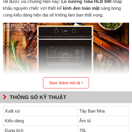
rất được ưa chuộng hiện nay:
Lò nướng Teka HLB 840
nhập
khẩu nguyên chiếc
với thiết kế
kính đen toàn mặt
sáng bóng
cùng kiểu dáng hiện đại sẽ không làm bạn thất vọng.
Xem thêm mô tả
Thông số kỹ thuật:
THÔNG SỐ KỸ THUẬT
Lắp âm tủ. Dung tích: 70L
Xuất xứ
Tây Ban Nha
Đánh giá
Lò nướng Teka HLB 840
:
Kiểu dáng
Âm tủ
Mức năng lượng A+ tiết kiệm điện
Dung tích
70L