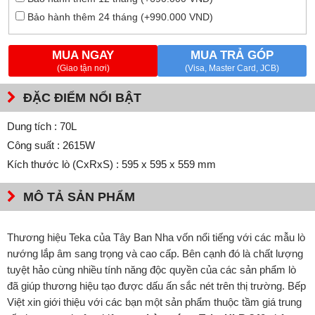
Bảo hành thêm 24 tháng (+990.000 VND)
MUA NGAY
MUA TRẢ GÓP
(Giao tận nơi)
(Visa, Master Card, JCB)
ĐẶC ĐIỂM NỔI BẬT
Dung tích : 70L
Công suất : 2615W
Kích thước lò (CxRxS) : 595 x 595 x 559 mm
MÔ TẢ SẢN PHẨM
Thương hiệu Teka của Tây Ban Nha vốn nổi tiếng với các mẫu lò
nướng lắp âm sang trọng và cao cấp. Bên cạnh đó là chất lượng
tuyệt hảo cùng nhiều tính năng độc quyền của các sản phẩm lò
đã giúp thương hiệu tạo được dấu ấn sắc nét trên thị trường. Bếp
Việt xin giới thiệu với các bạn một sản phẩm thuộc tầm giá trung