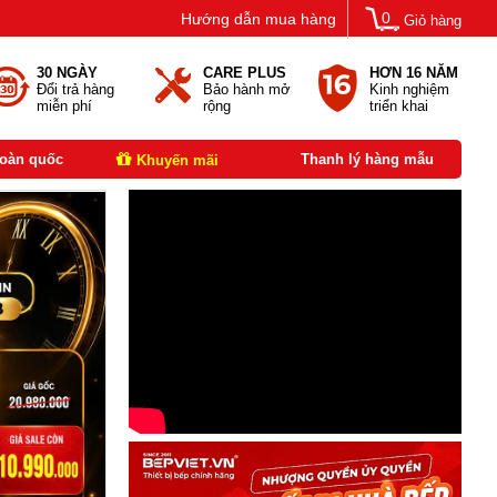
0
Hướng dẫn mua hàng
Giỏ hàng
30 NGÀY
CARE PLUS
HƠN 16 NĂM
Đổi trả hàng
Bảo hành mở
Kinh nghiệm
miễn phí
rộng
triển khai
toàn quốc
Thanh lý hàng mẫu
Khuyến mãi