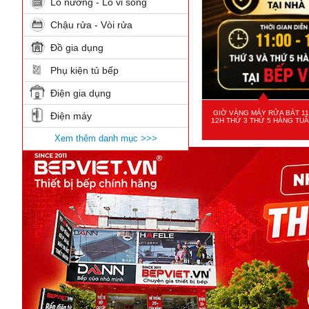
Lò nướng - Lò vi sóng
Chậu rửa - Vòi rửa
Đồ gia dụng
Phụ kiện tủ bếp
Điện gia dụng
GIỜ VÀNG MÁY RỬA BÁT 11
Điện máy
12H THỨ 3 THỨ 5 HÀNG TU
Xem thêm danh mục >>>