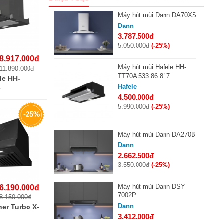
Máy hút mùi Dann DA70XS
Dann
3.787.500đ
5.050.000đ
(-25%)
8.917.000đ
Máy hút mùi Hafele HH-
11.890.000đ
TT70A 533.86.817
le HH-
Hafele
1
4.500.000đ
5.990.000đ
(-25%)
-25%
Máy hút mùi Dann DA270B
Dann
2.662.500đ
3.550.000đ
(-25%)
Máy hút mùi Dann DSY
6.190.000đ
7002P
8.150.000đ
Dann
er Turbo X-
3.412.000đ