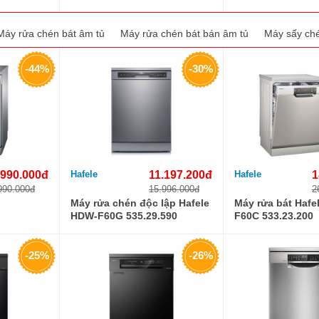
Máy rửa chén bát âm tủ
Máy rửa chén bát bán âm tủ
Máy sấy ché
-44%
-30%
.990.000đ
Hafele
11.197.200đ
Hafele
1
990.000đ
15.996.000đ
2
Máy rửa chén độc lập Hafele
Máy rửa bát Hafe
HDW-F60G 535.29.590
F60C 533.23.200
-25%
-26%