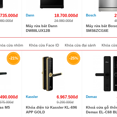
.735.000đ
Dann
18.700.000đ
Bosch
2
980.000đ
24.980.000đ
4
Máy rửa bát Dann
Máy rửa bát Bos
DW88LUX12B
SMS6ZCI16E
hóa cửa nhôm
Khóa cửa Face ID
Khóa cửa đại sảnh
Khóa cửa
-21%
-25%
.490.000đ
Kassler
6.967.500đ
Demax
375.000đ
9.290.000đ
as M5
Khóa điện tử Kassler KL-696
Khoá cửa gỗ thô
APP GOLD
Demax EL-C68 B
LOCK WIFI