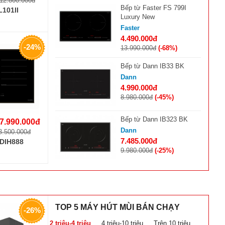
12.800.000đ
Bếp từ Faster FS 799I
L101II
Luxury New
Faster
4.490.000đ
-24%
13.990.000đ
(-68%)
Bếp từ Dann IB33 BK
Dann
4.990.000đ
8.980.000đ
(-45%)
Bếp từ Dann IB323 BK
7.990.000đ
Dann
3.500.000đ
7.485.000đ
-DIH888
9.980.000đ
(-25%)
Bếp điện từ Chefs EH-
MIX2000A
Chefs
4.990.000đ
TOP 5 MÁY HÚT MÙI BÁN CHẠY
-26%
7.590.000đ
(-35%)
2 triệu-4 triệu
4 triệu-10 triệu
Trên 10 triệu