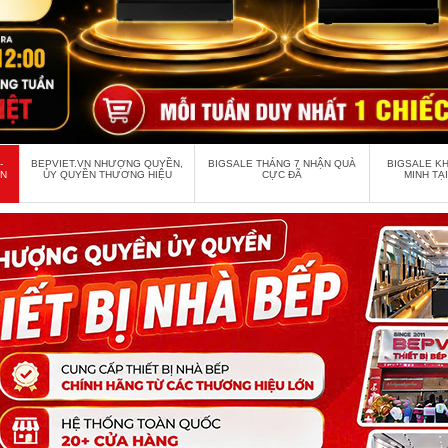
-
BEPVIET.VN NHƯỢNG QUYỀN,
BIGSALE THÁNG 7 NHẬN QUÀ
BIGSALE K
ẦN
ỦY QUYỀN THƯƠNG HIỆU
CỰC ĐÃ
MINH TẠ