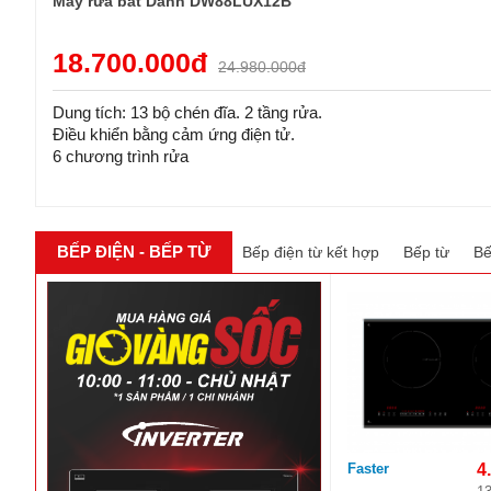
Máy rửa bát Dann DW88LUX12B
18.700.000đ
24.980.000đ
Dung tích: 13 bộ chén đĩa. 2 tầng rửa.
Điều khiển bằng cảm ứng điện tử.
6 chương trình rửa
BẾP ĐIỆN - BẾP TỪ
Bếp điện từ kết hợp
Bếp từ
Bế
Faster
4