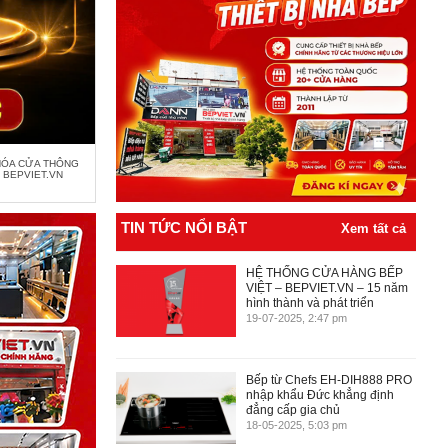
HÓA CỬA THÔNG
I BEPVIET.VN
TIN TỨC NỔI BẬT
Xem tất cả
HỆ THỐNG CỬA HÀNG BẾP
VIỆT – BEPVIET.VN – 15 năm
hình thành và phát triển
19-07-2025, 2:47 pm
Bếp từ Chefs EH-DIH888 PRO
nhập khẩu Đức khẳng định
đẳng cấp gia chủ
18-05-2025, 5:03 pm