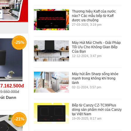
Thương hiệu Kaff của nước
nào? Các mẫu bếp từ Kaff
được ưa chuộng
27-03-2025, 3:19 pm
-25%
Máy Hút Mùi Chefs - Giải Pháp
Tối Ưu Cho Không Gian Bếp
Của Bạn
12-12-2024, 3:47 pm
Máy hút ẩm Sharp sống khỏe
mạnh trong không khí trong
lành
7.162.500đ
02-11-2024, 3:57 pm
9.550.000đ
vát Dann
Bếp từ Canzy CZ-TC99Plus
dòng sản phẩm mới của Canzy
tại Việt Nam
-21%
19-05-2025, 8:17 am