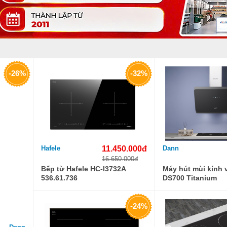
-26%
-32%
Hafele
11.450.000đ
Dann
16.650.000đ
Bếp từ Hafele HC-I3732A
Máy hút mùi kính 
536.61.736
DS700 Titanium
-24%