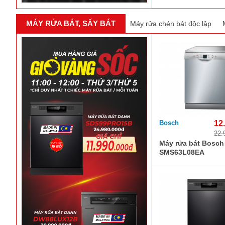
MÁY RỬA BÁT, SẤY BÁT
Máy rửa chén bát độc lập
Bosch
12
22.
Máy rửa bát Bosch
SMS63L08EA