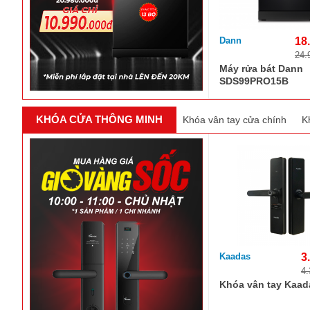
Dann
18
24.
Máy rửa bát Dann
SDS99PRO15B
KHÓA CỬA THÔNG MINH
Khóa vân tay cửa chính
K
Kaadas
3
4.
Khóa vân tay Kaad