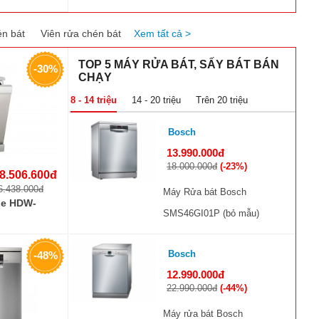
4.550.000đ
(-26%)
n bát
Viên rửa chén bát
Xem tất cả >
Máy hút mùi kính vát Dann
DS700 Titanium
Dann
TOP 5 MÁY RỬA BÁT, SẤY BÁT BÁN
-30%
7.162.500đ
CHẠY
9.550.000đ
(-25%)
8 - 14 triệu
14 - 20 triệu
Trên 20 triệu
Bosch
13.990.000đ
18.000.000đ
(-23%)
8.506.600đ
6.438.000đ
Máy Rửa bát Bosch
le HDW-
SMS46GI01P (bỏ mẫu)
Bosch
-48%
12.990.000đ
22.990.000đ
(-44%)
Máy rửa bát Bosch