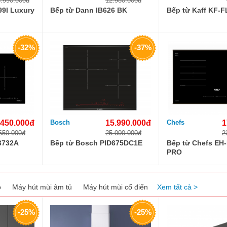
.990.000đ
12.980.000đ
99I Luxury
Bếp từ Dann IB626 BK
Bếp từ Kaff KF-F
-32%
-37%
.450.000đ
Bosch
15.990.000đ
Chefs
1
650.000đ
25.000.000đ
2
3732A
Bếp từ Bosch PID675DC1E
Bếp từ Chefs EH
PRO
o
Máy hút mùi âm tủ
Máy hút mùi cổ điển
Xem tất cả >
-25%
-25%