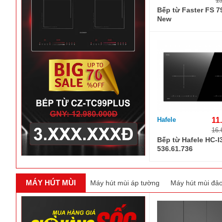
13
Bếp từ Faster FS 7
New
Hafele
11
16.
Bếp từ Hafele HC-I
536.61.736
MÁY HÚT MÙI
Máy hút mùi áp tường
Máy hút mùi đả