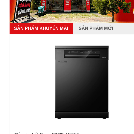
SẢN PHẨM KHUYẾN MÃI
SẢN PHẨM MỚI