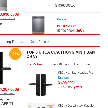
SMS63L08EA
3.990.000đ
Hafele
5.900.000đ
ch
11.197.200đ
15.996.000đ
(-30%)
Máy rửa chén độc lập Hafele
 phòng lãnh đạo
Xem tất cả >
HDW-F60G 535.29.590
TOP 5 KHÓA CỬA THÔNG MINH BÁN
-26%
CHẠY
Kocher
1 triệu-5 triệu
5 triệu-10 triệu
Trên 10 triệu
14.070.000đ
17.590.000đ
(-21%)
Khóa vân tay Kaadas M5
Kaadas
Máy rửa bát Kocher KDEU-8839
3.490.000đ
4.375.000đ
(-21%)
4.267.000đ
Dann
5.690.000đ
ng minh
12.735.000đ
L APP TT
16.980.000đ
(-25%)
Khóa cửa vân tay Kassler