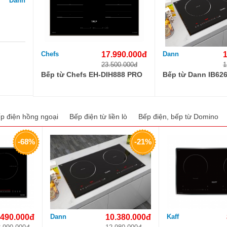
Dann
Chefs
17.990.000đ
Dann
23.500.000đ
1
Bếp từ Chefs EH-DIH888 PRO
Bếp từ Dann IB62
p điện hồng ngoại
Bếp điện từ liền lò
Bếp điện, bếp từ Domino
-68%
-21%
.490.000đ
Dann
10.380.000đ
Kaff