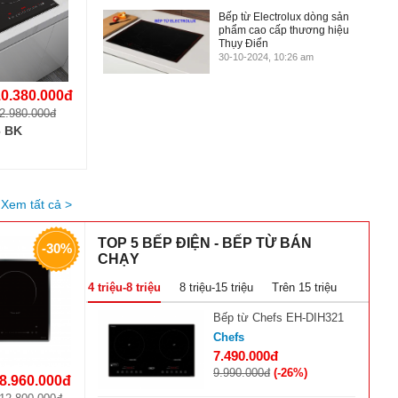
Bếp từ Electrolux dòng sản
phẩm cao cấp thương hiệu
Thụy Điển
30-10-2024, 10:26 am
10.380.000đ
2.980.000đ
6 BK
Xem tất cả >
TOP 5 BẾP ĐIỆN - BẾP TỪ BÁN
-30%
CHẠY
4 triệu-8 triệu
8 triệu-15 triệu
Trên 15 triệu
Bếp từ Chefs EH-DIH321
Chefs
7.490.000đ
9.990.000đ
(-26%)
8.960.000đ