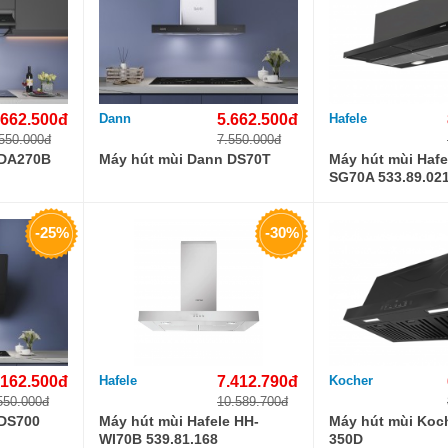
.662.500đ
Dann
5.662.500đ
Hafele
550.000đ
7.550.000đ
 DA270B
Máy hút mùi Dann DS70T
Máy hút mùi Hafe
SG70A 533.89.02
-25%
-30%
.162.500đ
Hafele
7.412.790đ
Kocher
550.000đ
10.589.700đ
 DS700
Máy hút mùi Hafele HH-
Máy hút mùi Koch
WI70B 539.81.168
350D