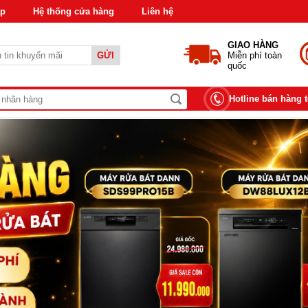
áp
Hệ thống cửa hàng
Liên hệ
GIAO HÀNG
GỬI
Miễn phí toàn
quốc
Hotline bán hàng 