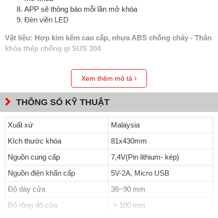
APP sẽ thông báo mỗi lần mở khóa
Đèn viền LED
Vật liệu: Hợp kim kẽm cao cấp, nhựa ABS chống cháy - Thân
khóa thép chống gỉ SUS 304
Chức năng
Xem thêm mô tả
Nhận diện khuôn mặt, vân tay bằng sinh trắc học FPC -
Thụy Điển
THÔNG SỐ KỸ THUẬT
Chức năng nhận diện chính xác cặp song sinh, đèn cảm
ứng bằng hồng ngoại không lo ánh sáng yếu
Xuất xứ
Malaysia
Chức năng thoát hiểm từ bên trong
Kích thước khóa
81x430mm
Cảnh báo đột nhập
Khóa tự động bằng 1 nút (Auto lock)
Nguồn cung cấp
7,4V(Pin lithium- kép)
Có thể thiết lập thời gian tự động khóa
Nguồn điện khẩn cấp
5V-2A, Micro USB
Chống hack và chống phá khóa
Vô hiệu hóa thẻ bị mất
Độ dày cửa
36~90 mm
Màn hình HD
Độ rộng đố cửa
> 100 mm
Nhận dạng khuôn mặt : 100
Số vân tay: 100