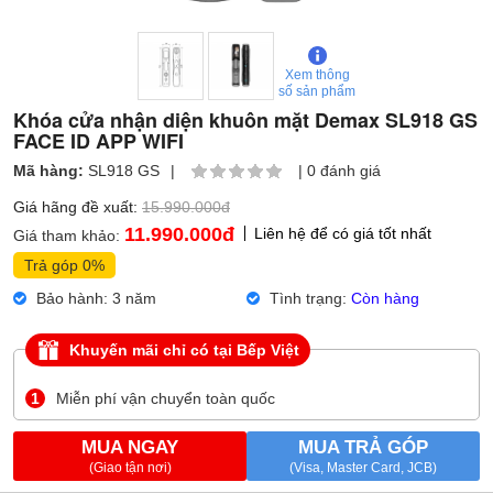
Xem thông
số sản phẩm
Khóa cửa nhận diện khuôn mặt Demax SL918 GS
FACE ID APP WIFI
Mã hàng:
SL918 GS
|
|
0 đánh giá
Giá hãng đề xuất:
15.990.000đ
11.990.000
đ
Liên hệ để có giá tốt nhất
Giá tham khảo:
Trả góp 0%
Bảo hành: 3 năm
Tình trạng:
Còn hàng
Khuyến mãi chỉ có tại Bếp Việt
1
Miễn phí vận chuyển toàn quốc
MUA NGAY
MUA TRẢ GÓP
(Giao tận nơi)
(Visa, Master Card, JCB)