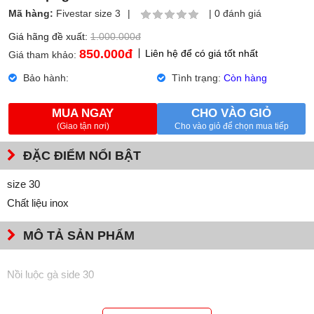
Mã hàng:
Fivestar size 3
|
|
0 đánh giá
Giá hãng đề xuất:
1.000.000đ
850.000
đ
Liên hệ để có giá tốt nhất
Giá tham khảo:
Bảo hành:
Tình trạng:
Còn hàng
MUA NGAY
CHO VÀO GIỎ
(Giao tận nơi)
Cho vào giỏ để chọn mua tiếp
ĐẶC ĐIỂM NỔI BẬT
size 30
Chất liệu inox
MÔ TẢ SẢN PHẨM
Nồi luộc gà side 30