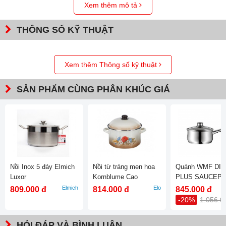
Xem thêm mô tả
THÔNG SỐ KỸ THUẬT
Xem thêm Thông số kỹ thuật
SẢN PHẨM CÙNG PHÂN KHÚC GIÁ
Nồi Inox 5 đáy Elmich
Nồi từ tráng men hoa
Quánh WMF DI
Luxor
Kornblume Cao
PLUS SAUCEP
16CM WITH LID
Elmich
Elo
809.000 đ
814.000 đ
845.000 đ
0739176040
-20%
1.056.0
HỎI ĐÁP VÀ BÌNH LUẬN