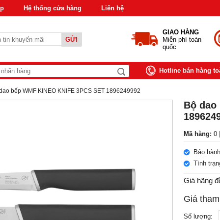
áp
Hệ thống cửa hàng
Liên hệ
GIAO HÀNG
GỬI
Miễn phí toàn
quốc
Hotline bán hàng t
dao bếp WMF KINEO KNIFE 3PCS SET 1896249992
Bộ dao
189624
Mã hàng:
0 
Bảo hành
Tình trạ
Giá hãng đ
Giá tham
Số lượng: