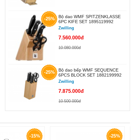
Bộ dao WMF SPITZENKLASSE
-25%
6PC KIFE SET 1895119992
Zwilling
7.560.000đ
10.080.000đ
Bộ dao bếp WMF SEQUENCE
-25%
6PCS BLOCK SET 1882199992
Zwilling
7.875.000đ
10.500.000đ
-15%
-25%