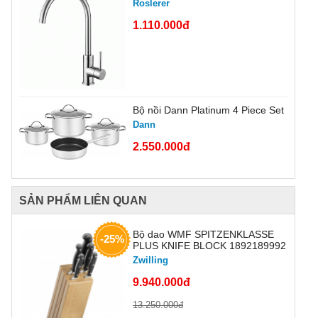
Roslerer
1.110.000đ
Bộ nồi Dann Platinum 4 Piece Set
Dann
2.550.000đ
SẢN PHẨM LIÊN QUAN
Bộ dao WMF SPITZENKLASSE
-25%
PLUS KNIFE BLOCK 1892189992
Zwilling
9.940.000đ
13.250.000đ