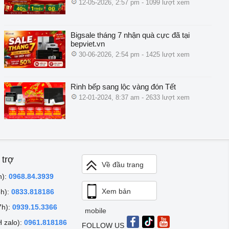
12-05-2026, 2:57 pm - 1099 lượt xem
Bigsale tháng 7 nhận quà cực đã tại
bepviet.vn
30-06-2026, 2:54 pm - 1425 lượt xem
Rinh bếp sang lộc vàng đón Tết
12-01-2024, 8:37 am - 2633 lượt xem
 trợ
Về đầu trang
h):
0968.84.3939
Xem bản
8h):
0833.818186
7h):
0939.15.3366
mobile
 zalo):
0961.818186
FOLLOW US