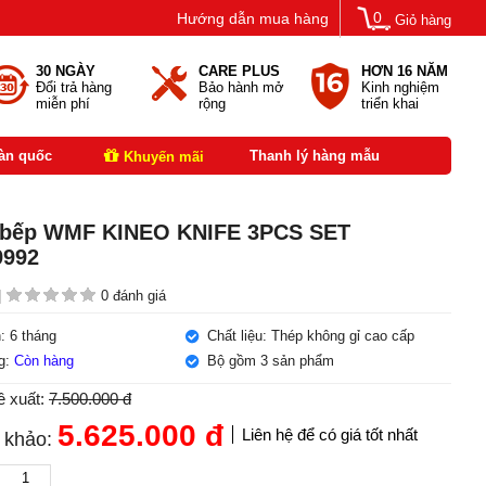
0
Hướng dẫn mua hàng
Giỏ hàng
30 NGÀY
CARE PLUS
HƠN 16 NĂM
Đổi trả hàng
Bảo hành mở
Kinh nghiệm
miễn phí
rộng
triển khai
oàn quốc
Thanh lý hàng mẫu
Khuyến mãi
 bếp WMF KINEO KNIFE 3PCS SET
9992
|
0 đánh giá
: 6 tháng
Chất liệu: Thép không gỉ cao cấp
ng:
Còn hàng
Bộ gồm 3 sản phẩm
ề xuất:
7.500.000 đ
5.625.000
đ
Liên hệ để có giá tốt nhất
 khảo: