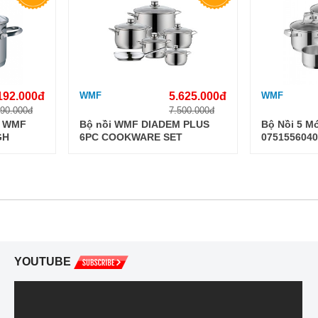
192.000đ
WMF
5.625.000đ
WMF
490.000đ
7.500.000đ
m WMF
Bộ nồi WMF DIADEM PLUS
Bộ Nồi 5 M
GH
6PC COOKWARE SET
0751556040
/COVER
0730026040
YOUTUBE