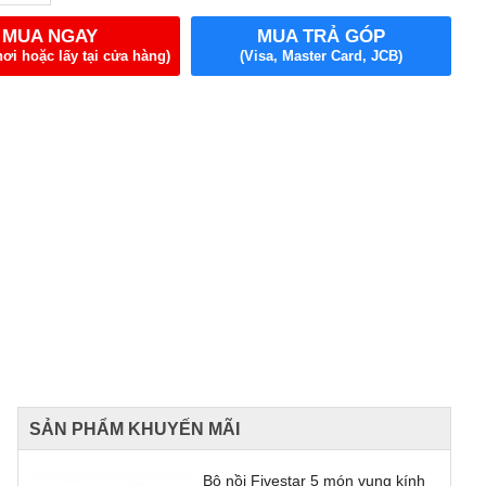
MUA NGAY
MUA TRẢ GÓP
nơi hoặc lấy tại cửa hàng)
(Visa, Master Card, JCB)
SẢN PHẨM KHUYẾN MÃI
Bộ nồi Fivestar 5 món vung kính