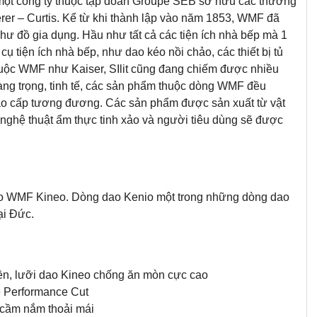
một công ty thuộc tập đoàn Groupe SEB sở hữu các thương
rer – Curtis. Kể từ khi thành lập vào năm 1853, WMF đã
ư đồ gia dụng. Hầu như tất cả các tiện ích nhà bếp mà 1
cụ tiện ích nhà bếp, như dao kéo nồi chảo, các thiết bị tủ
uộc WMF như Kaiser, SIlit cũng đang chiếm được nhiều
ang trọng, tinh tế, các sản phẩm thuộc dòng WMF đều
cao cấp tương đương. Các sản phẩm được sản xuất từ vật
nghệ thuật ẩm thực tinh xảo và người tiêu dùng sẽ được
o WMF Kineo. Dòng dao Kenio một trong những dòng dao
ại Đức.
ền, lưỡi dao Kineo chống ăn mòn cực cao
ệ Performance Cut
 cầm nắm thoải mái