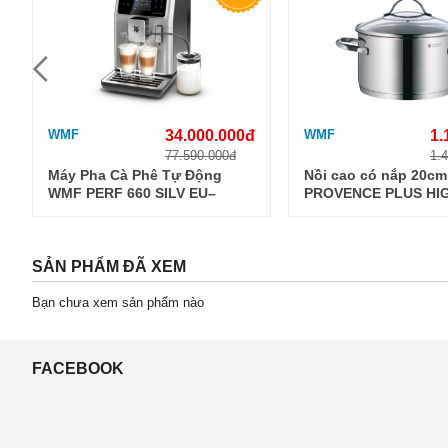
WMF
34.000.000đ
WMF
1.
77.590.000đ
1.
Máy Pha Cà Phê Tự Động
Nồi cao có nắp 20c
WMF PERF 660 SILV EU–
PROVENCE PLUS HI
CP813D10
CASSEROLE 20CM W
0722206380
SẢN PHẨM ĐÃ XEM
Bạn chưa xem sản phẩm nào
FACEBOOK