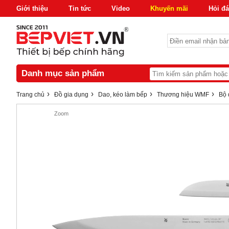
Giới thiệu
Tin tức
Video
Khuyến mãi
Hỏi đ
Danh mục sản phẩm
›
›
›
›
Trang chủ
Đồ gia dụng
Dao, kéo làm bếp
Thương hiệu WMF
Bộ 
Zoom