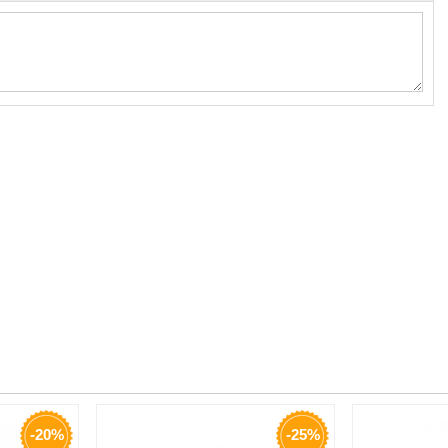
-20%
-25%