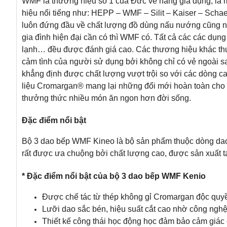
WMF là thương hiệu số 1 của Đức về hàng gia dụng, là 
hiệu nổi tiếng như: HEPP – WMF – Silit – Kaiser – Schae
luôn đứng đầu về chất lượng đồ dùng nấu nướng cũng nh
gia đình hiện đại cần có thì WMF có. Tất cả các các dụng 
lạnh… đều được đánh giá cao. Các thương hiệu khác th
cảm tình của người sử dụng bởi không chỉ có vẻ ngoài s
khẳng định được chất lượng vượt trội so với các dòng 
liệu Cromargan® mang lại những đổi mới hoàn toàn cho 
thưởng thức nhiều món ăn ngon hơn đời sống.
Đặc điểm nổi bật
Bộ 3 dao bếp WMF Kineo là bộ sản phẩm thuộc dòng da
rất được ưa chuộng bởi chất lượng cao, được sản xuất t
* Đặc điểm nổi bật của bộ 3 dao bếp WMF Kenio
Được chế tác từ thép không gỉ Cromargan độc quy
Lưỡi dao sắc bén, hiệu suất cắt cao nhờ công ngh
Thiết kế công thái học động học đảm bảo cảm giác