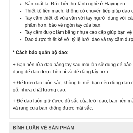
Sản xuất tại Đức bởi thợ lành nghề ở Hayingen
Thiết kế liền mạch, không có chuyển tiếp giúp dao 
Tay cầm thiết kế vừa vặn với tay người dùng với c
phẩm hơn, bảo vệ ngón tay của bạn.
Tay cầm được làm bằng nhựa cao cấp giúp bạn vệ 
Dao được thiết kế với tỷ lệ lưỡi dao và tay cầm đư
* Cách bảo quản bộ dao:
+ Bạn nên rửa dao bằng tay sau mỗi lần sử dụng để bảo
dụng để dao được bền bỉ và dễ dàng lấy hơn.
+ Để lưỡi dao luôn sắc, không bị mẻ, bạn nên dùng dao đú
gỗ, nhựa chất lượng cao.
+ Để dao luôn giữ được độ sắc của lưỡi dao, bạn nên mài
và rang cưa bạn không được mài sắc.
BÌNH LUẬN VỀ SẢN PHẨM