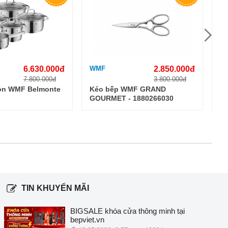
6.630.000đ
WMF
2.850.000đ
W
7.800.000đ
3.800.000đ
ón WMF Belmonte
Kéo bếp WMF GRAND
C
GOURMET - 1880266030
P
07
TIN KHUYẾN MÃI
BIGSALE khóa cửa thông minh tại
bepviet.vn