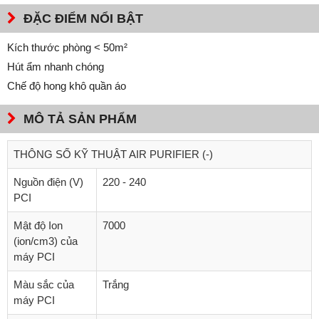
ĐẶC ĐIỂM NỔI BẬT
Kích thước phòng < 50m²
Hút ẩm nhanh chóng
Chế độ hong khô quần áo
MÔ TẢ SẢN PHẨM
THÔNG SỐ KỸ THUẬT AIR PURIFIER (-)
Nguồn điện (V)
220 - 240
PCI
Mật độ Ion
7000
(ion/cm3) của
máy PCI
Màu sắc của
Trắng
máy PCI