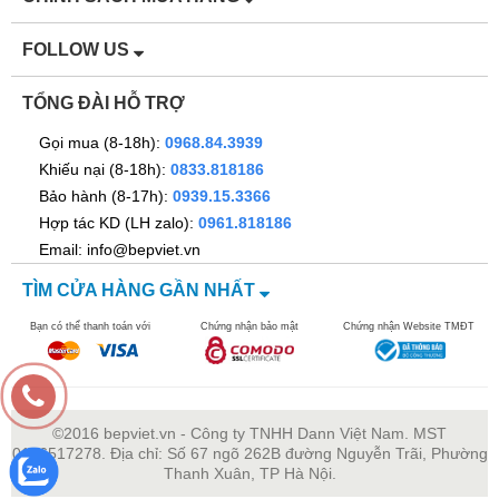
mùi
FOLLOW US
Khả năng kiềm
-
giữ
TỔNG ĐÀI HỖ TRỢ
HỆ THỐNG PLASMACLUSTER ION (-)
Gọi mua (8-18h):
0968.84.3939
Khiếu nại (8-18h):
0833.818186
Tuổi thọ (giờ)
19000
Bảo hành (8-17h):
0939.15.3366
Diện tích phòng
50
Hợp tác KD (LH zalo):
0961.818186
đề nghị đề nghị
Email: info@bepviet.vn
(m2)
TÌM CỬA HÀNG GẦN NHẤT
Diện tích
-
Bạn có thể thanh toán với
Chứng nhận bảo mật
Chứng nhận Website TMĐT
Plasmacluster
Ion mật độ cao
đề nghị (m2)
Khả năng giảm
Thuốc lá/Cơ thể
©2016 bepviet.vn - Công ty TNHH Dann Việt Nam. MST
0106517278. Địa chỉ: Số 67 ngõ 262B đường Nguyễn Trãi, Phường
mùi hôi
Thanh Xuân, TP Hà Nội.
Khả năng giảm
Nấm mốc trong không khí/Vi khuẩn trong