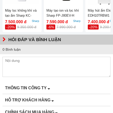
(Rộng x Cao x
Sâu)(mm) của
Máy lọc không khí và
Máy tạo ion và lọc khí
Máy hút ẩm Elect
tạo ẩm Sharp KC-
Sharp FP-J80EV-H
EDH10TRBW1
máy PCI
G40EV-W
Sharp
Sharp
El
7.500.000 đ
7.590.000 đ
7.400.000 đ
Chiều dài dây
-
-20%
9.350.000 đ
-6%
7.990.000 đ
-20%
9.200.0
nguồn của máy
PCI
HỎI ĐÁP VÀ BÌNH LUẬN
Trọng lượng
14.1
0 Bình luận
(kg) của máy
PCI
BỘ LỌC (-)
Loại bộ lọc
Lọc trước
Tuổi thọ
-
THÔNG TIN CÔNG TY
Khả năng giữ và
-
HỖ TRỢ KHÁCH HÀNG
giảm gia tăng
CHÍNH SÁCH MUA HÀNG
Khả năng khử
-