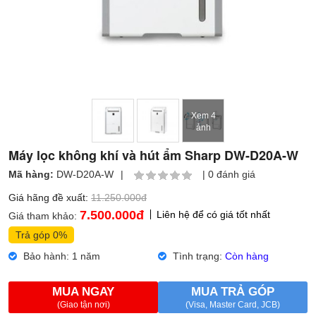
Xem 4
ảnh
Máy lọc không khí và hút ẩm Sharp DW-D20A-W
Mã hàng:
DW-D20A-W
|
|
0 đánh giá
Giá hãng đề xuất:
11.250.000đ
7.500.000
đ
Liên hệ để có giá tốt nhất
Giá tham khảo:
Trả góp 0%
Bảo hành: 1 năm
Tình trạng:
Còn hàng
MUA NGAY
MUA TRẢ GÓP
(Giao tận nơi)
(Visa, Master Card, JCB)