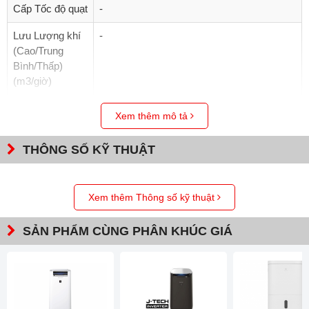
Cấp Tốc độ quạt
-
Lưu Lượng khí
-
(Cao/Trung
Bình/Thấp)
(m3/giờ)
Bánh xe di
Có
Xem thêm mô tả
chuyển
THÔNG SỐ KỸ THUẬT
Công suất tiêu
-
thụ (Cao/Trung
Bình/Thấp)(W)
Xem thêm Thông số kỹ thuật
Công suất chờ
270
(W)
SẢN PHẨM CÙNG PHÂN KHÚC GIÁ
Độ ồn
-
(Cao/Trung
Bình/Thấp)(dB)
Kích Thước
374 x 250 x 620