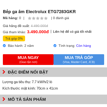
Bếp ga âm Electrolux ETG7283GKR
Mã hàng:
0
|
|
0 đánh giá
Giá hãng đề xuất:
4.490.000đ
3.490.000
đ
Liên hệ để có giá tốt nhất
Giá tham khảo:
Trả góp 0%
Bảo hành: 2 năm
Tình trạng:
Còn hàng
MUA NGAY
MUA TRẢ GÓP
(Giao tận nơi)
(Visa, Master Card, JCB)
ĐẶC ĐIỂM NỔI BẬT
Lượng ga tiêu thụ: 7.7 kW/h/2 lò
Kích thước mặt kính: 70cm x 41cm
MÔ TẢ SẢN PHẨM