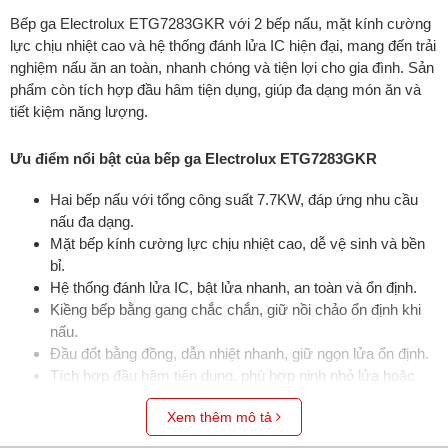
Bếp ga Electrolux ETG7283GKR với 2 bếp nấu, mặt kính cường
lực chịu nhiệt cao và hệ thống đánh lửa IC hiện đại, mang đến trải
nghiệm nấu ăn an toàn, nhanh chóng và tiện lợi cho gia đình. Sản
phẩm còn tích hợp đầu hâm tiện dụng, giúp đa dạng món ăn và
tiết kiệm năng lượng.
Ưu điểm nổi bật của bếp ga Electrolux ETG7283GKR
Hai bếp nấu với tổng công suất 7.7KW, đáp ứng nhu cầu
nấu đa dạng.
Mặt bếp kính cường lực chịu nhiệt cao, dễ vệ sinh và bền
bỉ.
Hệ thống đánh lửa IC, bật lửa nhanh, an toàn và ổn định.
Kiềng bếp bằng gang chắc chắn, giữ nồi chảo ổn định khi
nấu.
Đầu đốt bằng đồng, dẫn nhiệt nhanh, giữ ngọn lửa ổn định.
Tích hợp đầu hâm tiện dụng, phù hợp ninh nhỏ lửa hoặc
hâm nóng món ăn.
Xem thêm mô tả
Thiết kế hiện đại, bền bỉ