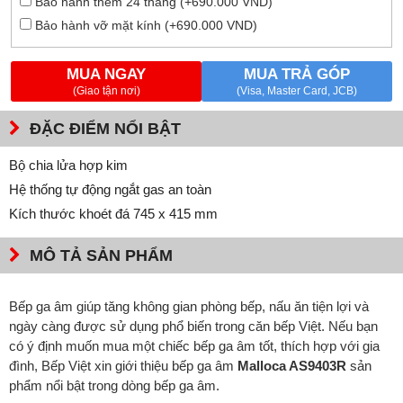
Bảo hành thêm 24 tháng (+690.000 VND)
Bảo hành vỡ mặt kính (+690.000 VND)
MUA NGAY
MUA TRẢ GÓP
(Giao tận nơi)
(Visa, Master Card, JCB)
ĐẶC ĐIỂM NỔI BẬT
Bộ chia lửa hợp kim
Hệ thống tự động ngắt gas an toàn
Kích thước khoét đá 745 x 415 mm
MÔ TẢ SẢN PHẨM
Bếp ga âm giúp tăng không gian phòng bếp, nấu ăn tiện lợi và
ngày càng được sử dụng phổ biến trong căn bếp Việt. Nếu bạn
có ý định muốn mua một chiếc bếp ga âm tốt, thích hợp với gia
đình, Bếp Việt xin giới thiệu bếp ga âm
Malloca AS9403R
sản
phẩm nổi bật trong dòng bếp ga âm.