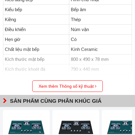
Kiểu bếp
Bếp âm
Kiềng
Thép
Điều khiển
Núm vặn
Hẹn giờ
Có
Chất liệu mặt bếp
Kính Ceramic
Kích thước mặt bếp
800 x 490 x 78 mm
Kích thước khoét đá
790 x 440 mm
Khay chống tràn ngăn chặn nước cũng như thức ăn rơi xuống,
Xem thêm Thông số kỹ thuật
bảo vệ linh kiện cũng như tăng tuổi thọ của bếp. Kiềng gang đúc
vừa khíp khay chống tràn tạo khoảng cách vừa đủ với ngọn lửa,
SẢN PHẨM CÙNG PHÂN KHÚC GIÁ
tối ưu hóa năng lượng. Diện tích lớn, phù hợp mọi kích cỡ xoong,
nồi cũng như chất liệu. Bề mặt kiềng khắc chữ nổi Malloca.