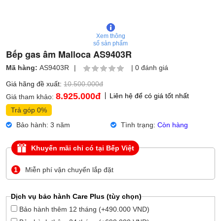
Xem thông
số sản phẩm
Bếp gas âm Malloca AS9403R
Mã hàng:
AS9403R
|
|
0 đánh giá
Giá hãng đề xuất:
10.500.000đ
8.925.000
đ
Liên hệ để có giá tốt nhất
Giá tham khảo:
Trả góp 0%
Bảo hành: 3 năm
Tình trạng:
Còn hàng
Khuyến mãi chỉ có tại Bếp Việt
1
Miễn phí vận chuyển lắp đặt
Dịch vụ bảo hành Care Plus (tùy chọn)
Bảo hành thêm 12 tháng (+490.000 VND)