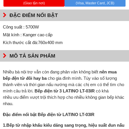
(Giao tận nơi)
(Visa, Master Card, JCB)
ĐẶC ĐIỂM NỔI BẬT
Công suất : 5700W
Mặt kính : Kanger cao cấp
Kích thước cắt đá:760x400 mm
MÔ TẢ SẢN PHẨM
Nhiều bà nội trợ vẫn còn đang phân vân không biết
nên mua
bếp đện từ đôi hay ba
cho gia đình mình. Tùy vào số lượng
thành viên và thời gian nấu nướng mà các chị em có thể tìm cho
mình câu trả lời.
Bếp điện từ 3 LATINO LT-03IR
có khá
nhều ưu điểm vượt trội thích hợp cho nhiều không gian bếp khác
nhau.
Đặc điểm nổi bật Bếp điện từ
LATINO LT-03IR
1.Bếp từ nhập khẩu kiểu dáng sang trọng, hiệu suất đun nấu