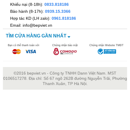
Khiếu nại (8-18h):
0833.818186
Bảo hành (8-17h):
0939.15.3366
Hợp tác KD (LH zalo):
0961.818186
Email: info@bepviet.vn
TÌM CỬA HÀNG GẦN NHẤT
Bạn có thể thanh toán với
Chứng nhận bảo mật
Chứng nhận Website TMĐT
©2016 bepviet.vn - Công ty TNHH Dann Việt Nam. MST
0106517278. Địa chỉ: Số 67 ngõ 262B đường Nguyễn Trãi, Phường
Thanh Xuân, TP Hà Nội.