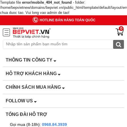
Template file
error/mobile_404_not_found
- folder:
/home/bepvietnew/domains/bepviet.vn/public_html/template/default/layout/er
chua duoc tao. Vui long vao admin de tao!
HOTLINE BÁN HÀNG TOÀN QUỐC
0
THÔNG TIN CÔNG TY
HỖ TRỢ KHÁCH HÀNG
CHÍNH SÁCH MUA HÀNG
FOLLOW US
TỔNG ĐÀI HỖ TRỢ
Gọi mua (8-18h):
0968.84.3939