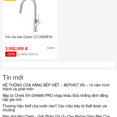
Vòi rửa bát Gento GT-206NEW
Gento
3.042.000 đ
-35%
4.680.000 đ
Tin mới
HỆ THỐNG CỬA HÀNG BẾP VIỆT – BEPVIET.VN – 15 năm hình
thành và phát triển
Bếp từ Chefs EH-DIH888 PRO nhập khẩu Đức khẳng định đẳng
cấp gia chủ
Thương hiệu Kaff của nước nào? Các mẫu bếp từ Kaff được ưa
chuộng
Máy Hút Mùi Chefs - Giải Pháp Tối Ưu Cho Không Gian Bếp Của