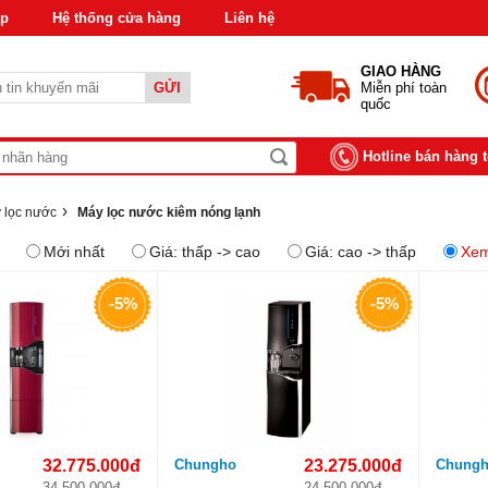
áp
Hệ thống cửa hàng
Liên hệ
GIAO HÀNG
GỬI
Miễn phí toàn
quốc
Hotline bán hàng 
›
 lọc nước
Máy lọc nước kiêm nóng lạnh
Mới nhất
Giá: thấp -> cao
Giá: cao -> thấp
Xem
-5%
-5%
32.775.000đ
Chungho
23.275.000đ
Chung
34.500.000đ
24.500.000đ