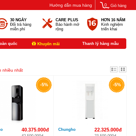
0
Hướng dẫn mua hàng
Giỏ hàng
30 NGÀY
CARE PLUS
HƠN 16 NĂM
Đổi trả hàng
Bảo hành mở
Kinh nghiệm
miễn phí
rộng
triển khai
toàn quốc
Thanh lý hàng mẫu
Khuyến mãi
 nhiều nhất
-5%
-5%
ho
40.375.000đ
Chungho
22.325.000đ
42.500.000đ
23.500.000đ