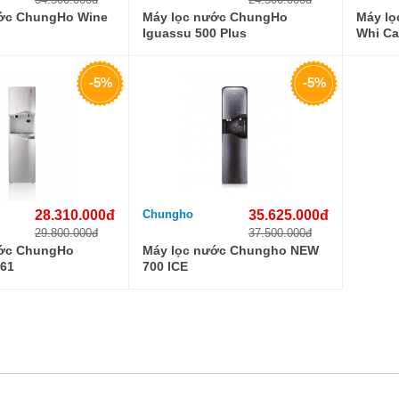
ước ChungHo Wine
Máy lọc nước ChungHo
Máy l
Iguassu 500 Plus
Whi Ca
-5%
-5%
28.310.000đ
Chungho
35.625.000đ
29.800.000đ
37.500.000đ
ước ChungHo
Máy lọc nước Chungho NEW
461
700 ICE