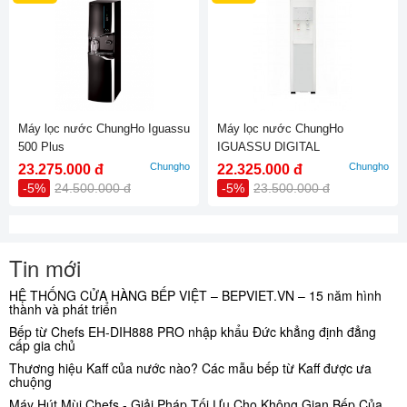
Máy lọc nước ChungHo Iguassu
Máy lọc nước ChungHo
500 Plus
IGUASSU DIGITAL
Chungho
Chungho
23.275.000 đ
22.325.000 đ
-5%
24.500.000 đ
-5%
23.500.000 đ
Tin mới
HỆ THỐNG CỬA HÀNG BẾP VIỆT – BEPVIET.VN – 15 năm hình
thành và phát triển
Bếp từ Chefs EH-DIH888 PRO nhập khẩu Đức khẳng định đẳng
cấp gia chủ
Thương hiệu Kaff của nước nào? Các mẫu bếp từ Kaff được ưa
chuộng
Máy Hút Mùi Chefs - Giải Pháp Tối Ưu Cho Không Gian Bếp Của