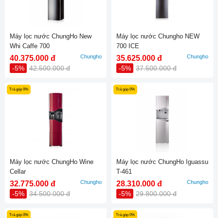
Máy lọc nước ChungHo New
Máy lọc nước Chungho NEW
Whi Caffe 700
700 ICE
Chungho
Chungho
40.375.000 đ
35.625.000 đ
-5%
42.500.000 đ
-5%
37.500.000 đ
Trả góp 0%
Trả góp 0%
Máy lọc nước ChungHo Wine
Máy lọc nước ChungHo Iguassu
Cellar
T-461
Chungho
Chungho
32.775.000 đ
28.310.000 đ
-5%
34.500.000 đ
-5%
29.800.000 đ
Trả góp 0%
Trả góp 0%