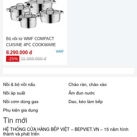
Bộ nồi từ WMF COMPACT
CUISINE 4PC COOKWARE
SET 0790046380
WMF
8.290.000 đ
-25%
11.050.000 đ
Nồi & bộ nồi nấu
Chảo rán, chảo xào
Nồi áp suất
Ấm đun nước
Nồi cơm dùng gas
Dao, kéo làm bếp
Phụ kiện gia dụng
Tin mới
HỆ THỐNG CỬA HÀNG BẾP VIỆT – BEPVIET.VN – 15 năm hình
thành và phát triển