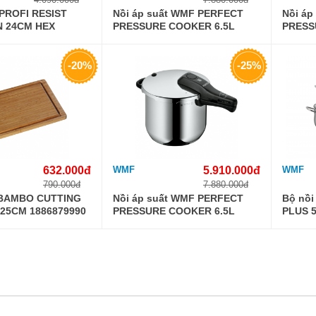
PROFI RESIST
Nồi áp suất WMF PERFECT
Nồi á
N 24CM HEX
PRESSURE COOKER 6.5L
PRESS
0795839990
079262
-20%
-25%
632.000đ
WMF
5.910.000đ
WMF
790.000đ
7.880.000đ
BAMBO CUTTING
Nồi áp suất WMF PERFECT
Bộ nồ
25CM 1886879990
PRESSURE COOKER 6.5L
PLUS 
0795839990
073035