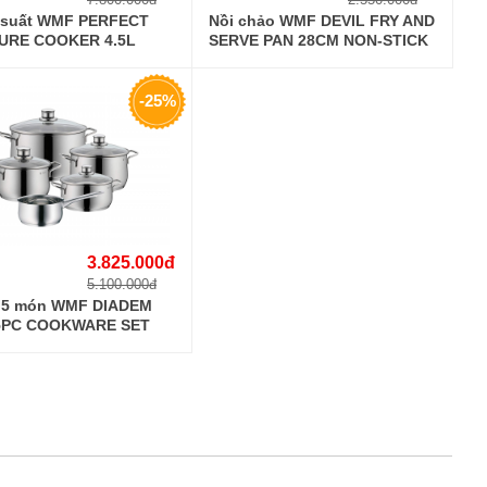
p suất WMF PERFECT
Nồi chảo WMF DEVIL FRY AND
URE COOKER 4.5L
SERVE PAN 28CM NON-STICK
9590
0761406380
-25%
3.825.000đ
5.100.000đ
i 5 món WMF DIADEM
5PC COOKWARE SET
6040