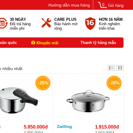
0
Hướng dẫn mua hàng
Giỏ hàng
30 NGÀY
CARE PLUS
HƠN 16 NĂM
Đổi trả hàng
Bảo hành mở
Kinh nghiệm
miễn phí
rộng
triển khai
toàn quốc
Thanh lý hàng mẫu
Khuyến mãi
 nhiều nhất
-25%
-25%
g
5.850.000đ
Zwilling
1.915.000đ
7.800.000đ
2.550.000đ