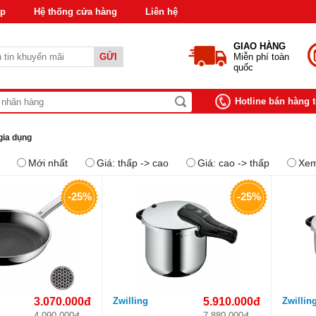
áp
Hệ thống cửa hàng
Liên hệ
GIAO HÀNG
GỬI
Miễn phí toàn
quốc
Hotline bán hàng 
gia dụng
Mới nhất
Giá: thấp -> cao
Giá: cao -> thấp
Xem
-25%
-25%
3.070.000đ
Zwilling
5.910.000đ
Zwillin
4.090.000đ
7.880.000đ