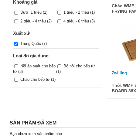
Khoảng giá
Chảo WMF 
FRYING PA
Dưới 1 triệu
(1)
1 triệu - 2 triệu
(1)
1756246411
2 triệu - 4 triệu
(2)
4 triệu - 6 triệu
(3)
Xuất xứ
Trung Quốc
(7)
Loại đồ gia dụng
Nồi áp suất cho bếp
Bộ nồi cho bếp từ
từ
(3)
(1)
Zwilling
Chảo cho bếp từ
(1)
Thớt WMF 
BOARD 38X
SẢN PHẨM ĐÃ XEM
Bạn chưa xem sản phẩm nào