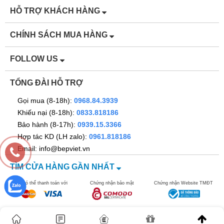
HỖ TRỢ KHÁCH HÀNG
CHÍNH SÁCH MUA HÀNG
FOLLOW US
TỔNG ĐÀI HỖ TRỢ
Gọi mua (8-18h):
0968.84.3939
Khiếu nại (8-18h):
0833.818186
Bảo hành (8-17h):
0939.15.3366
Hợp tác KD (LH zalo):
0961.818186
Email: info@bepviet.vn
TÌM CỬA HÀNG GẦN NHẤT
Bạn có thể thanh toán với
Chứng nhận bảo mật
Chứng nhận Website TMĐT