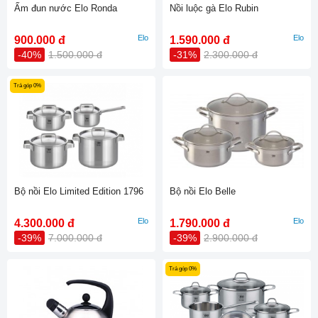
Ấm đun nước Elo Ronda
Nồi luộc gà Elo Rubin
Elo
Elo
900.000 đ
1.590.000 đ
-40%
1.500.000 đ
-31%
2.300.000 đ
Trả góp 0%
Bộ nồi Elo Limited Edition 1796
Bộ nồi Elo Belle
Elo
Elo
4.300.000 đ
1.790.000 đ
-39%
7.000.000 đ
-39%
2.900.000 đ
Trả góp 0%