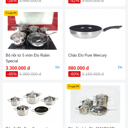
-26%
5.990.000 đ
-42%
4.600.000 đ
Trả góp 0%
Bộ nồi từ 5 món Elo Rubin
Chảo Elo Pure Mercury
Special
Elo
Elo
3.300.000 đ
880.000 đ
-45%
5.900.000 đ
-60%
2.150.000 đ
Trả góp 0%