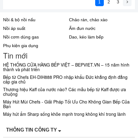
1
2
3
Nồi & bộ nồi nấu
Chảo rán, chảo xào
Nồi áp suất
Ấm đun nước
Nồi cơm dùng gas
Dao, kéo làm bếp
Phụ kiện gia dụng
Tin mới
HỆ THỐNG CỬA HÀNG BẾP VIỆT – BEPVIET.VN – 15 năm hình
thành và phát triển
Bếp từ Chefs EH-DIH888 PRO nhập khẩu Đức khẳng định đẳng
cấp gia chủ
Thương hiệu Kaff của nước nào? Các mẫu bếp từ Kaff được ưa
chuộng
Máy Hút Mùi Chefs - Giải Pháp Tối Ưu Cho Không Gian Bếp Của
Bạn
Máy hút ẩm Sharp sống khỏe mạnh trong không khí trong lành
THÔNG TIN CÔNG TY