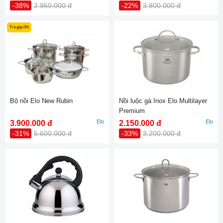
-38%
2.950.000 đ
-22%
3.800.000 đ
Trả góp 0%
Bộ nồi Elo New Rubin
Nồi luộc gà Inox Elo Multilayer
Premium
Elo
Elo
3.900.000 đ
2.150.000 đ
-31%
5.600.000 đ
-33%
3.200.000 đ