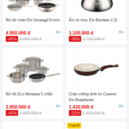
Bộ nồi chảo Elo Smaragd 9 món
Ấm từ Inox Elo Bombee 2,2L
Elo
Elo
4.950.000 đ
1.100.000 đ
-45%
9.000.000 đ
-39%
1.790.000 đ
Bộ nồi ELo Montana 5 chiếc
Chảo chống dính từ Ceramic
Elo Bratpfanne
Elo
Elo
2.850.000 đ
1.430.000 đ
-41%
4.800.000 đ
-21%
1.800.000 đ
Trả góp 0%