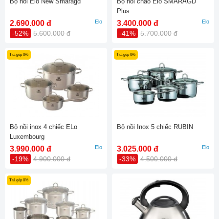
Bộ nồi Elo New Smaragd
Bộ nồi chảo Elo SMARAGD
Plus
Elo
Elo
2.690.000 đ
3.400.000 đ
-52%
5.600.000 đ
-41%
5.700.000 đ
Trả góp 0%
Trả góp 0%
Bộ nồi inox 4 chiếc ELo
Bộ nồi Inox 5 chiếc RUBIN
Luxembourg
Elo
Elo
3.990.000 đ
3.025.000 đ
-19%
4.900.000 đ
-33%
4.500.000 đ
Trả góp 0%