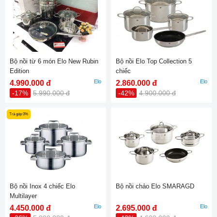
Bộ nồi từ 6 món Elo New Rubin
Bộ nồi Elo Top Collection 5
Edition
chiếc
Elo
Elo
4.990.000 đ
2.860.000 đ
-17%
5.990.000 đ
-42%
4.900.000 đ
Trả góp 0%
Bộ nồi Inox 4 chiếc Elo
Bộ nồi chảo Elo SMARAGD
Multilayer
Elo
Elo
4.450.000 đ
2.695.000 đ