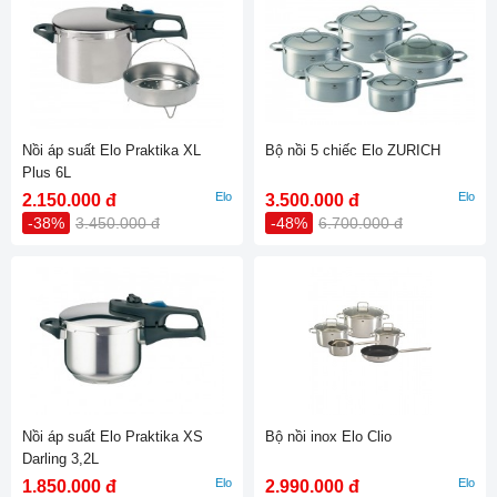
Nồi áp suất Elo Praktika XL
Bộ nồi 5 chiếc Elo ZURICH
Plus 6L
Elo
Elo
2.150.000 đ
3.500.000 đ
-38%
3.450.000 đ
-48%
6.700.000 đ
Nồi áp suất Elo Praktika XS
Bộ nồi inox Elo Clio
Darling 3,2L
Elo
Elo
1.850.000 đ
2.990.000 đ