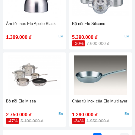
Ấm từ Inox Elo Apollo Black
Bộ nồi Elo Silicano
Elo
Elo
1.309.000 đ
5.390.000 đ
-30%
7.600.000 đ
Bộ nồi Elo Missa
Chảo từ inox của Elo Multilayer
Elo
Elo
2.750.000 đ
1.290.000 đ
-47%
5.100.000 đ
-34%
1.950.000 đ