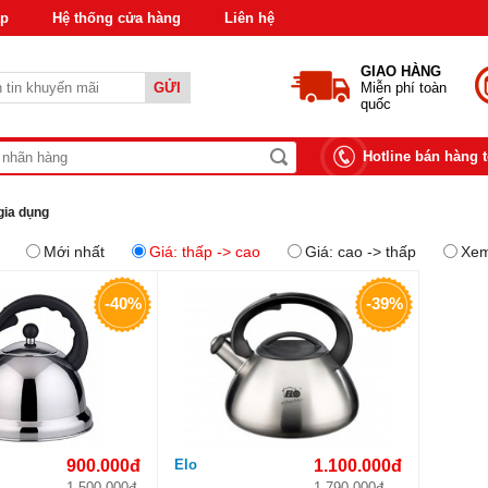
áp
Hệ thống cửa hàng
Liên hệ
GIAO HÀNG
GỬI
Miễn phí toàn
quốc
Hotline bán hàng 
gia dụng
Mới nhất
Giá: thấp -> cao
Giá: cao -> thấp
Xem
-40%
-39%
900.000đ
Elo
1.100.000đ
1.500.000đ
1.790.000đ