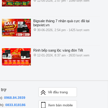
12-05-2026, 2:57 pm - 1099 lượt xem
Bigsale tháng 7 nhận quà cực đã tại
bepviet.vn
30-06-2026, 2:54 pm - 1425 lượt xem
Rinh bếp sang lộc vàng đón Tết
12-01-2024, 8:37 am - 2633 lượt xem
 trợ
Về đầu trang
h):
0968.84.3939
8h):
0833.818186
Xem bản mobile