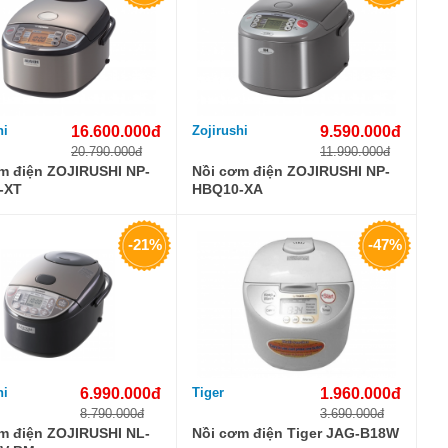
hi
16.600.000đ
Zojirushi
9.590.000đ
20.790.000đ
11.990.000đ
m điện ZOJIRUSHI NP-
Nồi cơm điện ZOJIRUSHI NP-
-XT
HBQ10-XA
-21%
-47%
hi
6.990.000đ
Tiger
1.960.000đ
8.790.000đ
3.690.000đ
m điện ZOJIRUSHI NL-
Nồi cơm điện Tiger JAG-B18W