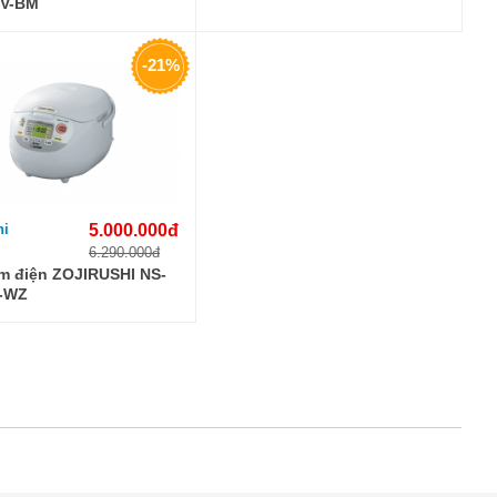
V-BM
-21%
hi
5.000.000đ
6.290.000đ
m điện ZOJIRUSHI NS-
-WZ