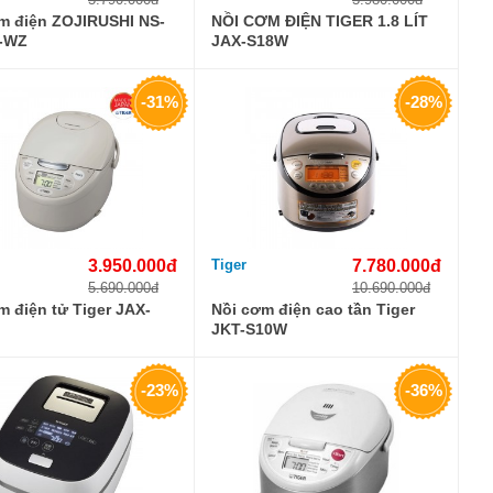
m điện ZOJIRUSHI NS-
NỒI CƠM ĐIỆN TIGER 1.8 LÍT
-WZ
JAX-S18W
-31%
-28%
3.950.000đ
Tiger
7.780.000đ
5.690.000đ
10.690.000đ
m điện tử Tiger JAX-
Nồi cơm điện cao tần Tiger
JKT-S10W
-23%
-36%