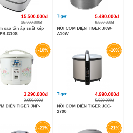
15.500.000đ
Tiger
5.490.000đ
19.900.000đ
8.550.000đ
m cao tần áp suất kép
NỒI CƠM ĐIỆN TIGER JKW-
JPB-G10S
A10W
-10%
-10%
3.290.000đ
Tiger
4.990.000đ
3.650.000đ
5.520.000đ
M ĐIỆN TIGER JNP-
NỒI CƠM ĐIỆN TIGER JCC-
2700
-21%
-21%