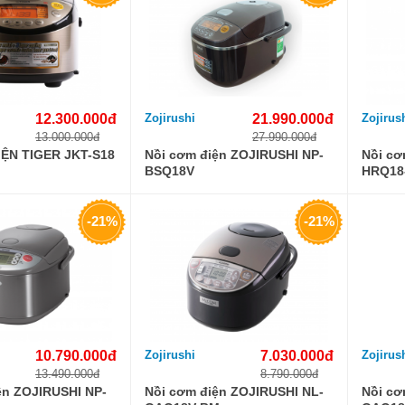
12.300.000đ
Zojirushi
21.990.000đ
Zojirus
13.000.000đ
27.990.000đ
ỆN TIGER JKT-S18
Nồi cơm điện ZOJIRUSHI NP-
Nồi cơ
BSQ18V
HRQ18
-21%
-21%
10.790.000đ
Zojirushi
7.030.000đ
Zojirus
13.490.000đ
8.790.000đ
ện ZOJIRUSHI NP-
Nồi cơm điện ZOJIRUSHI NL-
Nồi cơ