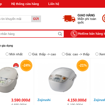
áp
Hệ thống cửa hàng
Liên hệ
GIAO HÀNG
GỬI
Miễn phí toàn
quốc
Hotline bán hàng 
n gia dụng
Mới nhất
Giá: thấp -> cao
Giá: cao -> thấp
Xem
-24%
-21%
3.590.000đ
Zojirushi
4.150.000đ
Zojirus
4.690.000đ
5.190.000đ