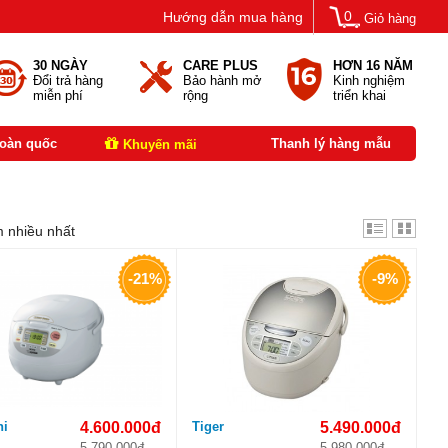
0
Hướng dẫn mua hàng
Giỏ hàng
30 NGÀY
CARE PLUS
HƠN 16 NĂM
Đổi trả hàng
Bảo hành mở
Kinh nghiệm
miễn phí
rộng
triển khai
toàn quốc
Thanh lý hàng mẫu
Khuyến mãi
 nhiều nhất
-21%
-9%
hi
4.600.000đ
Tiger
5.490.000đ
5.790.000đ
5.980.000đ