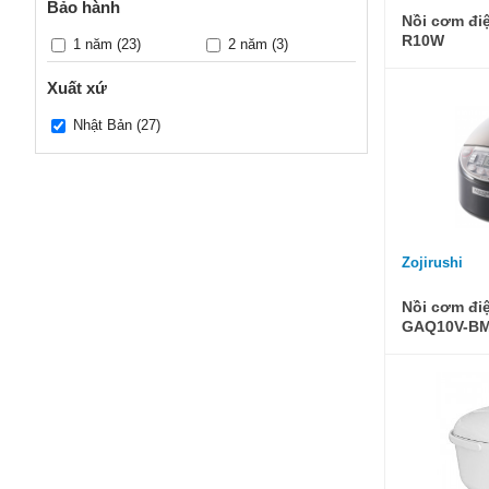
Bảo hành
Nồi cơm điệ
R10W
1 năm
(23)
2 năm
(3)
Xuất xứ
Nhật Bản
(27)
Zojirushi
Nồi cơm đi
GAQ10V-B