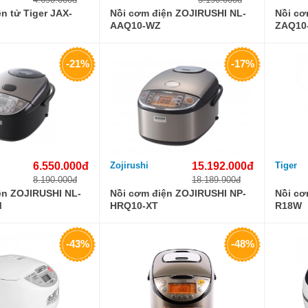
n tử Tiger JAX-
Nồi cơm điện ZOJIRUSHI NL-
Nồi cơ
AAQ10-WZ
ZAQ10
-21%
-17%
6.550.000đ
Zojirushi
15.192.000đ
Tiger
8.190.000đ
18.189.900đ
ện ZOJIRUSHI NL-
Nồi cơm điện ZOJIRUSHI NP-
Nồi cơ
M
HRQ10-XT
R18W
-43%
-48%