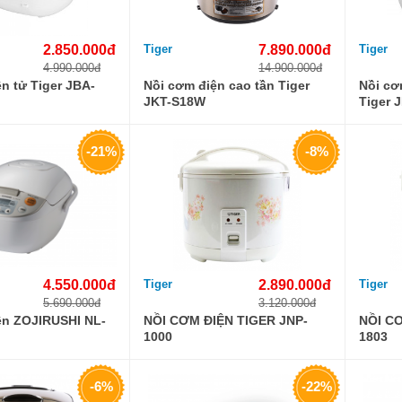
2.850.000đ
Tiger
7.890.000đ
Tiger
4.990.000đ
14.900.000đ
n tử Tiger JBA-
Nồi cơm điện cao tần Tiger
Nồi cơ
JKT-S18W
Tiger 
-21%
-8%
4.550.000đ
Tiger
2.890.000đ
Tiger
5.690.000đ
3.120.000đ
ện ZOJIRUSHI NL-
NỒI CƠM ĐIỆN TIGER JNP-
NỒI CƠ
1000
1803
-6%
-22%