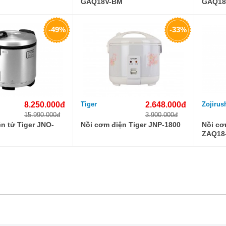
GAQ18V-BM
GAQ18
-49%
-33%
8.250.000đ
Tiger
2.648.000đ
Zojirus
15.990.000đ
3.900.000đ
n tử Tiger JNO-
Nồi cơm điện Tiger JNP-1800
Nồi cơ
ZAQ18