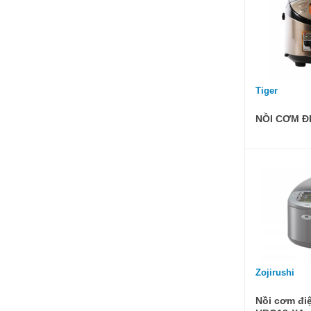
Tiger
NỒI CƠM ĐI
Zojirushi
Nồi cơm đi