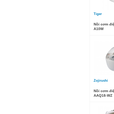
Tiger
Nồi cơm điệ
A10W
Zojirushi
Nồi cơm đi
AAQ18-WZ