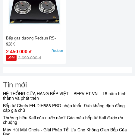
Bếp gas dương Redsun RS-
928K
Redsun
2.450.000 đ
-9%
2.690.000 đ
Tin mới
HỆ THỐNG CỬA HÀNG BẾP VIỆT – BEPVIET.VN – 15 năm hình
thành và phát triển
Bếp từ Chefs EH-DIH888 PRO nhập khẩu Đức khẳng định đẳng
cấp gia chủ
Thương hiệu Kaff của nước nào? Các mẫu bếp từ Kaff được ưa
chuộng
Máy Hút Mùi Chefs - Giải Pháp Tối Ưu Cho Không Gian Bếp Của
Bạn