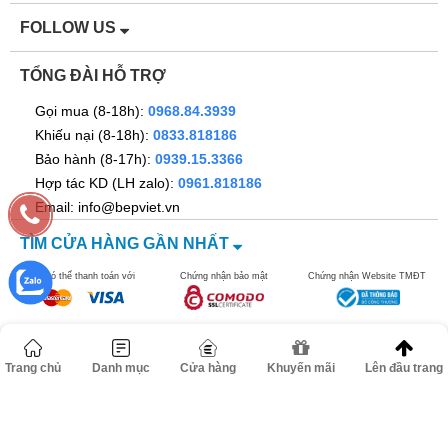
FOLLOW US
TỔNG ĐÀI HỖ TRỢ
Gọi mua (8-18h):
0968.84.3939
Khiếu nại (8-18h):
0833.818186
Bảo hành (8-17h):
0939.15.3366
Hợp tác KD (LH zalo):
0961.818186
Email: info@bepviet.vn
TÌM CỬA HÀNG GẦN NHẤT
Bạn có thể thanh toán với
Chứng nhận bảo mật
Chứng nhận Website TMĐT
Trang chủ
Danh mục
Cửa hàng
Khuyến mãi
Lên đầu trang
©2016 bepviet.vn - Công ty TNHH Dann Việt Nam. MST
0106517278. Địa chỉ: Số 67 ngõ 262B đường Nguyễn Trãi, Phường
Thanh Xuân, TP Hà Nội.