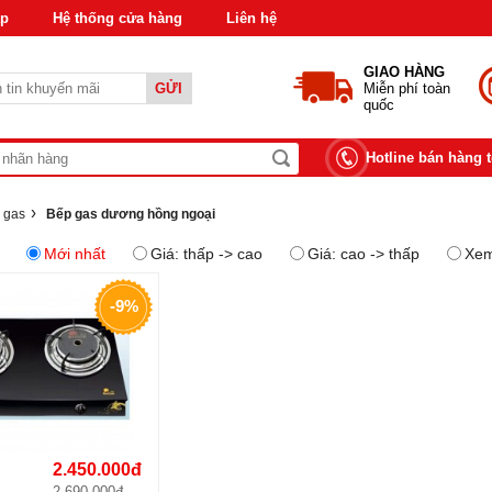
áp
Hệ thống cửa hàng
Liên hệ
GIAO HÀNG
GỬI
Miễn phí toàn
quốc
Hotline bán hàng 
›
 gas
Bếp gas dương hồng ngoại
Mới nhất
Giá: thấp -> cao
Giá: cao -> thấp
Xem
-9%
2.450.000đ
2.690.000đ