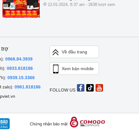
12-01-2024, 8:37 am - 2638 lượt xem
 trợ
Về đầu trang
h):
0968.84.3939
8h):
0833.818186
Xem bản mobile
7h):
0939.15.3366
 zalo):
0961.818186
FOLLOW US
pviet.vn
Chứng nhận bảo mật