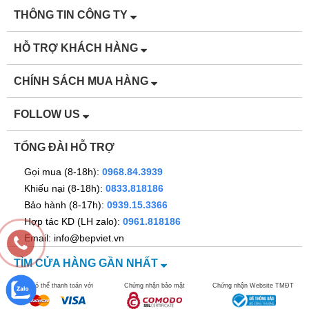
THÔNG TIN CÔNG TY
HỖ TRỢ KHÁCH HÀNG
CHÍNH SÁCH MUA HÀNG
FOLLOW US
TỔNG ĐÀI HỖ TRỢ
Gọi mua (8-18h):
0968.84.3939
Khiếu nại (8-18h):
0833.818186
Bảo hành (8-17h):
0939.15.3366
Hợp tác KD (LH zalo):
0961.818186
Email: info@bepviet.vn
TÌM CỬA HÀNG GẦN NHẤT
Bạn có thể thanh toán với
Chứng nhận bảo mật
Chứng nhận Website TMĐT