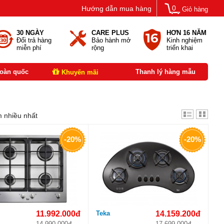
0
Hướng dẫn mua hàng
Giỏ hàng
30 NGÀY
CARE PLUS
HƠN 16 NĂM
Đổi trả hàng
Bảo hành mở
Kinh nghiệm
miễn phí
rộng
triển khai
toàn quốc
Thanh lý hàng mẫu
Khuyến mãi
 nhiều nhất
-20%
-20%
11.992.000đ
Teka
14.159.200đ
14.990.000đ
17.699.000đ