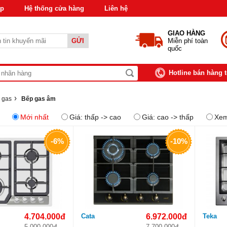
áp
Hệ thống cửa hàng
Liên hệ
GIAO HÀNG
GỬI
Miễn phí toàn
quốc
Hotline bán hàng 
›
 gas
Bếp gas âm
Mới nhất
Giá: thấp -> cao
Giá: cao -> thấp
Xem
-6%
-10%
4.704.000đ
Cata
6.972.000đ
Teka
5.000.000đ
7.700.000đ