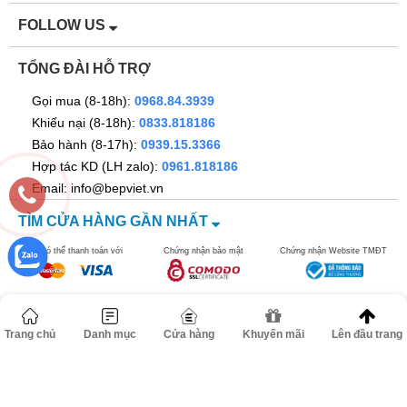
FOLLOW US
TỔNG ĐÀI HỖ TRỢ
Gọi mua (8-18h):
0968.84.3939
Khiếu nại (8-18h):
0833.818186
Bảo hành (8-17h):
0939.15.3366
Hợp tác KD (LH zalo):
0961.818186
Email: info@bepviet.vn
TÌM CỬA HÀNG GẦN NHẤT
Bạn có thể thanh toán với
Chứng nhận bảo mật
Chứng nhận Website TMĐT
Trang chủ
Danh mục
Cửa hàng
Khuyến mãi
Lên đầu trang
©2016 bepviet.vn - Công ty TNHH Dann Việt Nam. MST
0106517278. Địa chỉ: Số 67 ngõ 262B đường Nguyễn Trãi, Phường
Thanh Xuân, TP Hà Nội.