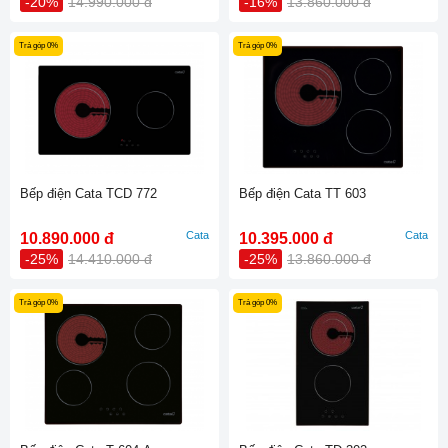
-20%
14.990.000 đ
-16%
13.860.000 đ
Trả góp 0%
Trả góp 0%
Bếp điện Cata TCD 772
Bếp điện Cata TT 603
Cata
Cata
10.890.000 đ
10.395.000 đ
-25%
14.410.000 đ
-25%
13.860.000 đ
Trả góp 0%
Trả góp 0%