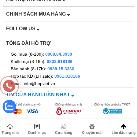
CHÍNH SÁCH MUA HÀNG
FOLLOW US
TỔNG ĐÀI HỖ TRỢ
Gọi mua (8-18h):
0968.84.3939
Khiếu nại (8-18h):
0833.818186
Bảo hành (8-17h):
0939.15.3366
Hợp tác KD (LH zalo):
0961.818186
Email: info@bepviet.vn
TÌM CỬA HÀNG GẦN NHẤT
Bạn có thể thanh toán với
Chứng nhận bảo mật
Chứng nhận Website TMĐT
Trang chủ
Danh mục
Cửa hàng
Khuyến mãi
Lên đầu trang
©2016 bepviet.vn - Công ty TNHH Dann Việt Nam. MST