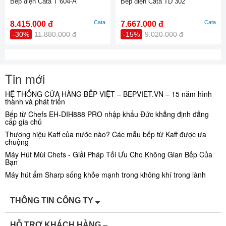
Bếp điện Cata T 604-A
Bếp điện Cata TD 302
Cata
Cata
8.415.000 đ
7.667.000 đ
-30%
11.880.000 đ
-15%
9.020.000 đ
Tin mới
HỆ THỐNG CỬA HÀNG BẾP VIỆT – BEPVIET.VN – 15 năm hình
thành và phát triển
Bếp từ Chefs EH-DIH888 PRO nhập khẩu Đức khẳng định đẳng
cấp gia chủ
Thương hiệu Kaff của nước nào? Các mẫu bếp từ Kaff được ưa
chuộng
Máy Hút Mùi Chefs - Giải Pháp Tối Ưu Cho Không Gian Bếp Của
Bạn
Máy hút ẩm Sharp sống khỏe mạnh trong không khí trong lành
THÔNG TIN CÔNG TY
HỖ TRỢ KHÁCH HÀNG