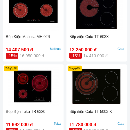
Bếp Điện Malloca MH 02R
Bếp điện Cata TT 603X
Malloca
Cata
14.407.500 đ
12.250.000 đ
-15%
16.950.000 đ
-15%
14.410.000 đ
Trả góp 0%
Trả góp 0%
Bếp điện Teka TR 6320
Bếp điện Cata TT 5003 X
Teka
Cata
11.992.000 đ
11.780.000 đ